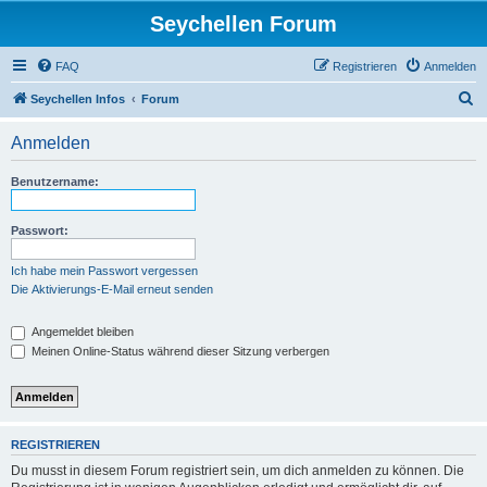
Seychellen Forum
FAQ
Registrieren
Anmelden
S
Seychellen Infos
Forum
u
Anmelden
c
h
Benutzername:
e
Passwort:
Ich habe mein Passwort vergessen
Die Aktivierungs-E-Mail erneut senden
Angemeldet bleiben
Meinen Online-Status während dieser Sitzung verbergen
REGISTRIEREN
Du musst in diesem Forum registriert sein, um dich anmelden zu können. Die