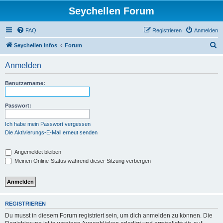
Seychellen Forum
FAQ
Registrieren
Anmelden
S
Seychellen Infos
Forum
u
Anmelden
c
h
Benutzername:
e
Passwort:
Ich habe mein Passwort vergessen
Die Aktivierungs-E-Mail erneut senden
Angemeldet bleiben
Meinen Online-Status während dieser Sitzung verbergen
REGISTRIEREN
Du musst in diesem Forum registriert sein, um dich anmelden zu können. Die