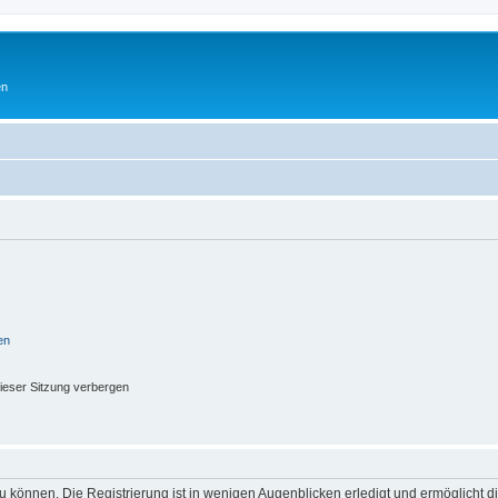
en
en
ieser Sitzung verbergen
 können. Die Registrierung ist in wenigen Augenblicken erledigt und ermöglicht di