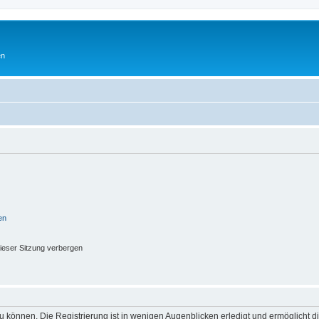
en
en
ieser Sitzung verbergen
 können. Die Registrierung ist in wenigen Augenblicken erledigt und ermöglicht di