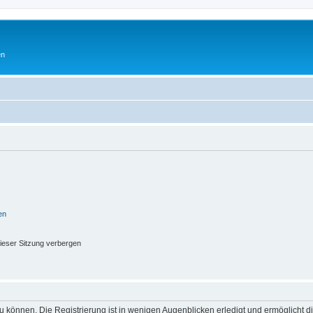
en
en
ieser Sitzung verbergen
 können. Die Registrierung ist in wenigen Augenblicken erledigt und ermöglicht di