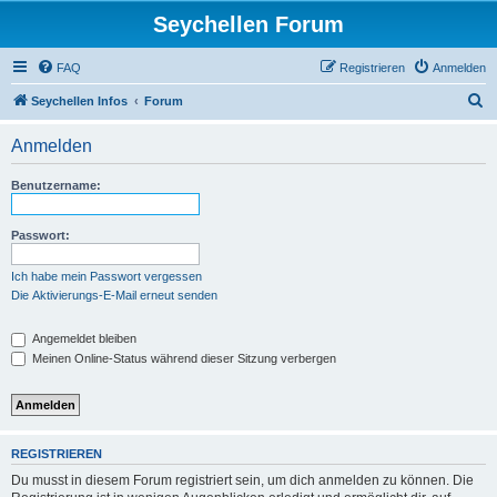
Seychellen Forum
FAQ
Registrieren
Anmelden
S
Seychellen Infos
Forum
u
Anmelden
c
h
Benutzername:
e
Passwort:
Ich habe mein Passwort vergessen
Die Aktivierungs-E-Mail erneut senden
Angemeldet bleiben
Meinen Online-Status während dieser Sitzung verbergen
REGISTRIEREN
Du musst in diesem Forum registriert sein, um dich anmelden zu können. Die