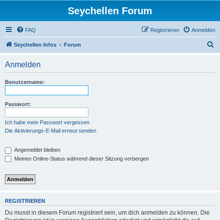
Seychellen Forum
FAQ
Registrieren
Anmelden
S
Seychellen Infos
Forum
u
Anmelden
c
h
Benutzername:
e
Passwort:
Ich habe mein Passwort vergessen
Die Aktivierungs-E-Mail erneut senden
Angemeldet bleiben
Meinen Online-Status während dieser Sitzung verbergen
REGISTRIEREN
Du musst in diesem Forum registriert sein, um dich anmelden zu können. Die