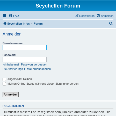
Seychellen Forum
FAQ
Registrieren
Anmelden
S
Seychellen Infos
Forum
u
Anmelden
c
h
Benutzername:
e
Passwort:
Ich habe mein Passwort vergessen
Die Aktivierungs-E-Mail erneut senden
Angemeldet bleiben
Meinen Online-Status während dieser Sitzung verbergen
REGISTRIEREN
Du musst in diesem Forum registriert sein, um dich anmelden zu können. Die