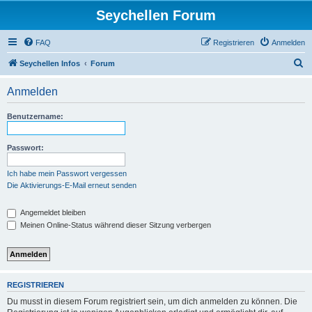
Seychellen Forum
FAQ
Registrieren
Anmelden
S
Seychellen Infos
Forum
u
Anmelden
c
h
Benutzername:
e
Passwort:
Ich habe mein Passwort vergessen
Die Aktivierungs-E-Mail erneut senden
Angemeldet bleiben
Meinen Online-Status während dieser Sitzung verbergen
REGISTRIEREN
Du musst in diesem Forum registriert sein, um dich anmelden zu können. Die