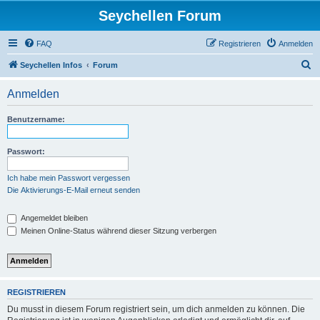
Seychellen Forum
FAQ
Registrieren
Anmelden
S
Seychellen Infos
Forum
u
Anmelden
c
h
Benutzername:
e
Passwort:
Ich habe mein Passwort vergessen
Die Aktivierungs-E-Mail erneut senden
Angemeldet bleiben
Meinen Online-Status während dieser Sitzung verbergen
REGISTRIEREN
Du musst in diesem Forum registriert sein, um dich anmelden zu können. Die