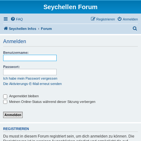
Seychellen Forum
FAQ
Registrieren
Anmelden
S
Seychellen Infos
Forum
u
Anmelden
c
h
Benutzername:
e
Passwort:
Ich habe mein Passwort vergessen
Die Aktivierungs-E-Mail erneut senden
Angemeldet bleiben
Meinen Online-Status während dieser Sitzung verbergen
REGISTRIEREN
Du musst in diesem Forum registriert sein, um dich anmelden zu können. Die