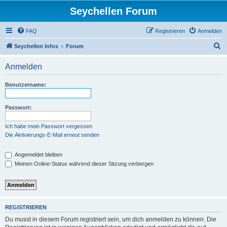
Seychellen Forum
FAQ
Registrieren
Anmelden
S
Seychellen Infos
Forum
u
Anmelden
c
h
Benutzername:
e
Passwort:
Ich habe mein Passwort vergessen
Die Aktivierungs-E-Mail erneut senden
Angemeldet bleiben
Meinen Online-Status während dieser Sitzung verbergen
REGISTRIEREN
Du musst in diesem Forum registriert sein, um dich anmelden zu können. Die