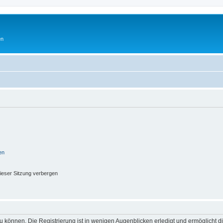
en
en
ieser Sitzung verbergen
 können. Die Registrierung ist in wenigen Augenblicken erledigt und ermöglicht di