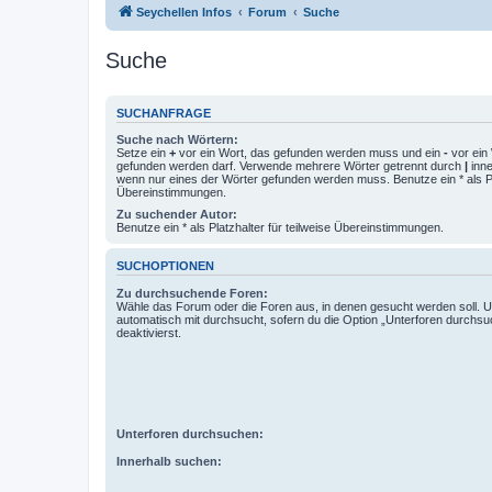
Seychellen Infos
Forum
Suche
Suche
SUCHANFRAGE
Suche nach Wörtern:
Setze ein
+
vor ein Wort, das gefunden werden muss und ein
-
vor ein 
gefunden werden darf. Verwende mehrere Wörter getrennt durch
|
inne
wenn nur eines der Wörter gefunden werden muss. Benutze ein * als Pla
Übereinstimmungen.
Zu suchender Autor:
Benutze ein * als Platzhalter für teilweise Übereinstimmungen.
SUCHOPTIONEN
Zu durchsuchende Foren:
Wähle das Forum oder die Foren aus, in denen gesucht werden soll. 
automatisch mit durchsucht, sofern du die Option „Unterforen durchsu
deaktivierst.
Unterforen durchsuchen:
Innerhalb suchen: