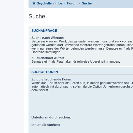
Seychellen Infos
Forum
Suche
Suche
SUCHANFRAGE
Suche nach Wörtern:
Setze ein
+
vor ein Wort, das gefunden werden muss und ein
-
vor ein 
gefunden werden darf. Verwende mehrere Wörter getrennt durch
|
inne
wenn nur eines der Wörter gefunden werden muss. Benutze ein * als Pla
Übereinstimmungen.
Zu suchender Autor:
Benutze ein * als Platzhalter für teilweise Übereinstimmungen.
SUCHOPTIONEN
Zu durchsuchende Foren:
Wähle das Forum oder die Foren aus, in denen gesucht werden soll. 
automatisch mit durchsucht, sofern du die Option „Unterforen durchsu
deaktivierst.
Unterforen durchsuchen:
Innerhalb suchen: