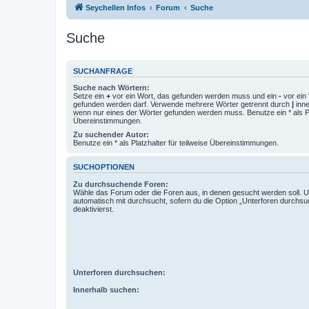
Seychellen Infos
Forum
Suche
Suche
SUCHANFRAGE
Suche nach Wörtern:
Setze ein
+
vor ein Wort, das gefunden werden muss und ein
-
vor ein 
gefunden werden darf. Verwende mehrere Wörter getrennt durch
|
inne
wenn nur eines der Wörter gefunden werden muss. Benutze ein * als Pla
Übereinstimmungen.
Zu suchender Autor:
Benutze ein * als Platzhalter für teilweise Übereinstimmungen.
SUCHOPTIONEN
Zu durchsuchende Foren:
Wähle das Forum oder die Foren aus, in denen gesucht werden soll. 
automatisch mit durchsucht, sofern du die Option „Unterforen durchsu
deaktivierst.
Unterforen durchsuchen:
Innerhalb suchen: