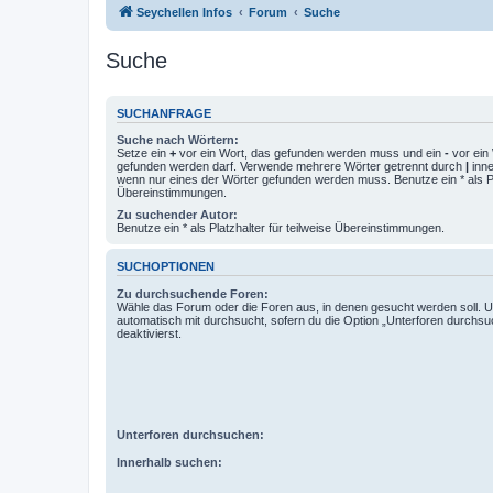
Seychellen Infos
Forum
Suche
Suche
SUCHANFRAGE
Suche nach Wörtern:
Setze ein
+
vor ein Wort, das gefunden werden muss und ein
-
vor ein 
gefunden werden darf. Verwende mehrere Wörter getrennt durch
|
inne
wenn nur eines der Wörter gefunden werden muss. Benutze ein * als Pla
Übereinstimmungen.
Zu suchender Autor:
Benutze ein * als Platzhalter für teilweise Übereinstimmungen.
SUCHOPTIONEN
Zu durchsuchende Foren:
Wähle das Forum oder die Foren aus, in denen gesucht werden soll. 
automatisch mit durchsucht, sofern du die Option „Unterforen durchsu
deaktivierst.
Unterforen durchsuchen:
Innerhalb suchen: