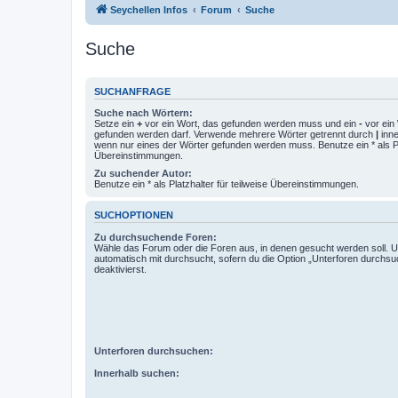
Seychellen Infos
Forum
Suche
Suche
SUCHANFRAGE
Suche nach Wörtern:
Setze ein
+
vor ein Wort, das gefunden werden muss und ein
-
vor ein 
gefunden werden darf. Verwende mehrere Wörter getrennt durch
|
inne
wenn nur eines der Wörter gefunden werden muss. Benutze ein * als Pla
Übereinstimmungen.
Zu suchender Autor:
Benutze ein * als Platzhalter für teilweise Übereinstimmungen.
SUCHOPTIONEN
Zu durchsuchende Foren:
Wähle das Forum oder die Foren aus, in denen gesucht werden soll. 
automatisch mit durchsucht, sofern du die Option „Unterforen durchsu
deaktivierst.
Unterforen durchsuchen:
Innerhalb suchen: