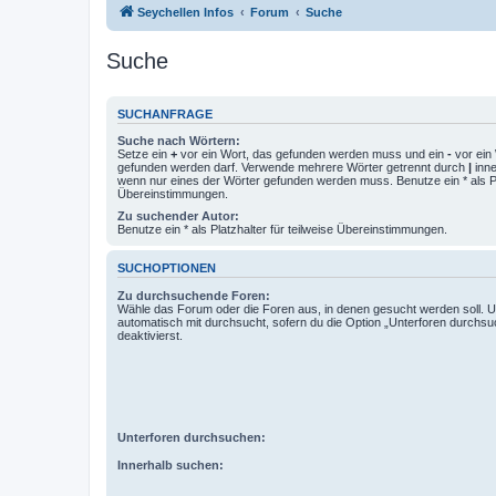
Seychellen Infos
Forum
Suche
Suche
SUCHANFRAGE
Suche nach Wörtern:
Setze ein
+
vor ein Wort, das gefunden werden muss und ein
-
vor ein 
gefunden werden darf. Verwende mehrere Wörter getrennt durch
|
inne
wenn nur eines der Wörter gefunden werden muss. Benutze ein * als Pla
Übereinstimmungen.
Zu suchender Autor:
Benutze ein * als Platzhalter für teilweise Übereinstimmungen.
SUCHOPTIONEN
Zu durchsuchende Foren:
Wähle das Forum oder die Foren aus, in denen gesucht werden soll. 
automatisch mit durchsucht, sofern du die Option „Unterforen durchsu
deaktivierst.
Unterforen durchsuchen:
Innerhalb suchen: