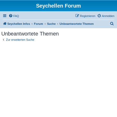
Seychellen Forum
FAQ
Registrieren
Anmelden
S
Seychellen Infos
Forum
Suche
Unbeantwortete Themen
u
Unbeantwortete Themen
c
Zur erweiterten Suche
h
e