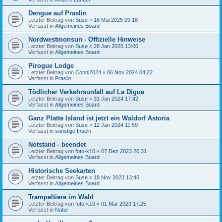
Dengue auf Praslin
Letzter Beitrag von
Suse
«
16 Mai 2025 09:18
Verfasst in
Allgemeines Board
Nordwestmonsun - Offizielle Hinweise
Letzter Beitrag von
Suse
«
28 Jan 2025 13:00
Verfasst in
Allgemeines Board
Pirogue Lodge
Letzter Beitrag von
Conni2024
«
06 Nov 2024 04:22
Verfasst in
Praslin
Tödlicher Verkehrsunfall auf La Digue
Letzter Beitrag von
Suse
«
31 Jan 2024 17:42
Verfasst in
Allgemeines Board
Ganz Platte Island ist jetzt ein Waldorf Astoria
Letzter Beitrag von
Suse
«
12 Jan 2024 11:59
Verfasst in
sonstige Inseln
Notstand - beendet
Letzter Beitrag von
foto-k10
«
07 Dez 2023 20:31
Verfasst in
Allgemeines Board
Historische Seekarten
Letzter Beitrag von
Suse
«
18 Nov 2023 13:46
Verfasst in
Allgemeines Board
Trampeltiere im Wald
Letzter Beitrag von
foto-k10
«
01 Mär 2023 17:25
Verfasst in
Natur