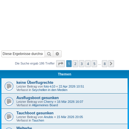
Suche
Erweiterte Suche
Seite
1
von
8
1
2
3
4
5
8
Nächst
Die Suche ergab 186 Treffer
…
Themen
keine Überflugrechte
Letzter Beitrag von
foto-k10
«
22 Apr 2026 10:51
Verfasst in
Seychellen in den Medien
Ausflugsboot gesunken
Letzter Beitrag von
Cherry
«
16 Mär 2026 16:07
Verfasst in
Allgemeines Board
Tauchboot gesunken
Letzter Beitrag von
Anubis
«
15 Mär 2026 20:05
Verfasst in
Tauchen
Welterbe