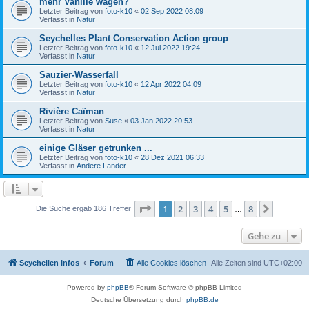
mehr Vanille wagen?
Letzter Beitrag von
foto-k10
«
02 Sep 2022 08:09
Verfasst in
Natur
Seychelles Plant Conservation Action group
Letzter Beitrag von
foto-k10
«
12 Jul 2022 19:24
Verfasst in
Natur
Sauzier-Wasserfall
Letzter Beitrag von
foto-k10
«
12 Apr 2022 04:09
Verfasst in
Natur
Rivière Caïman
Letzter Beitrag von
Suse
«
03 Jan 2022 20:53
Verfasst in
Natur
einige Gläser getrunken ...
Letzter Beitrag von
foto-k10
«
28 Dez 2021 06:33
Verfasst in
Andere Länder
Seite
1
von
8
1
2
3
4
5
8
Nächst
Die Suche ergab 186 Treffer
…
Gehe zu
Seychellen Infos
Forum
Alle Cookies löschen
Alle Zeiten sind
UTC+02:00
Powered by
phpBB
® Forum Software © phpBB Limited
Deutsche Übersetzung durch
phpBB.de