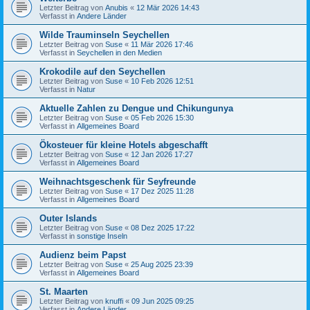
Letzter Beitrag von
Anubis
«
12 Mär 2026 14:43
Verfasst in
Andere Länder
Wilde Trauminseln Seychellen
Letzter Beitrag von
Suse
«
11 Mär 2026 17:46
Verfasst in
Seychellen in den Medien
Krokodile auf den Seychellen
Letzter Beitrag von
Suse
«
10 Feb 2026 12:51
Verfasst in
Natur
Aktuelle Zahlen zu Dengue und Chikungunya
Letzter Beitrag von
Suse
«
05 Feb 2026 15:30
Verfasst in
Allgemeines Board
Ökosteuer für kleine Hotels abgeschafft
Letzter Beitrag von
Suse
«
12 Jan 2026 17:27
Verfasst in
Allgemeines Board
Weihnachtsgeschenk für Seyfreunde
Letzter Beitrag von
Suse
«
17 Dez 2025 11:28
Verfasst in
Allgemeines Board
Outer Islands
Letzter Beitrag von
Suse
«
08 Dez 2025 17:22
Verfasst in
sonstige Inseln
Audienz beim Papst
Letzter Beitrag von
Suse
«
25 Aug 2025 23:39
Verfasst in
Allgemeines Board
St. Maarten
Letzter Beitrag von
knuffi
«
09 Jun 2025 09:25
Verfasst in
Andere Länder