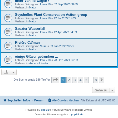
mehr Vanille wagen?
Letzter Beitrag von
foto-k10
«
02 Sep 2022 08:09
Verfasst in
Natur
Seychelles Plant Conservation Action group
Letzter Beitrag von
foto-k10
«
12 Jul 2022 19:24
Verfasst in
Natur
Sauzier-Wasserfall
Letzter Beitrag von
foto-k10
«
12 Apr 2022 04:09
Verfasst in
Natur
Rivière Caïman
Letzter Beitrag von
Suse
«
03 Jan 2022 20:53
Verfasst in
Natur
einige Gläser getrunken ...
Letzter Beitrag von
foto-k10
«
28 Dez 2021 06:33
Verfasst in
Andere Länder
Seite
1
von
8
1
2
3
4
5
8
Nächst
Die Suche ergab 186 Treffer
…
Gehe zu
Seychellen Infos
Forum
Alle Cookies löschen
Alle Zeiten sind
UTC+02:00
Powered by
phpBB
® Forum Software © phpBB Limited
Deutsche Übersetzung durch
phpBB.de