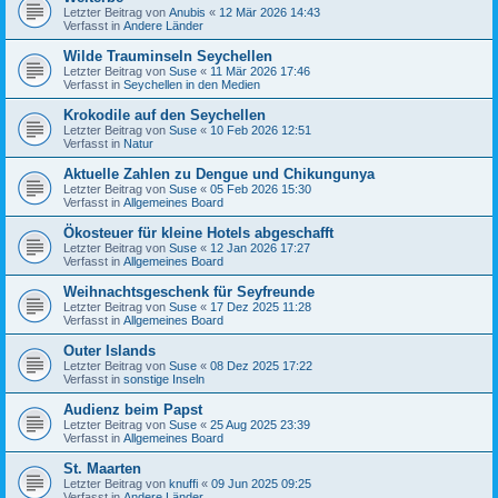
Letzter Beitrag von
Anubis
«
12 Mär 2026 14:43
Verfasst in
Andere Länder
Wilde Trauminseln Seychellen
Letzter Beitrag von
Suse
«
11 Mär 2026 17:46
Verfasst in
Seychellen in den Medien
Krokodile auf den Seychellen
Letzter Beitrag von
Suse
«
10 Feb 2026 12:51
Verfasst in
Natur
Aktuelle Zahlen zu Dengue und Chikungunya
Letzter Beitrag von
Suse
«
05 Feb 2026 15:30
Verfasst in
Allgemeines Board
Ökosteuer für kleine Hotels abgeschafft
Letzter Beitrag von
Suse
«
12 Jan 2026 17:27
Verfasst in
Allgemeines Board
Weihnachtsgeschenk für Seyfreunde
Letzter Beitrag von
Suse
«
17 Dez 2025 11:28
Verfasst in
Allgemeines Board
Outer Islands
Letzter Beitrag von
Suse
«
08 Dez 2025 17:22
Verfasst in
sonstige Inseln
Audienz beim Papst
Letzter Beitrag von
Suse
«
25 Aug 2025 23:39
Verfasst in
Allgemeines Board
St. Maarten
Letzter Beitrag von
knuffi
«
09 Jun 2025 09:25
Verfasst in
Andere Länder