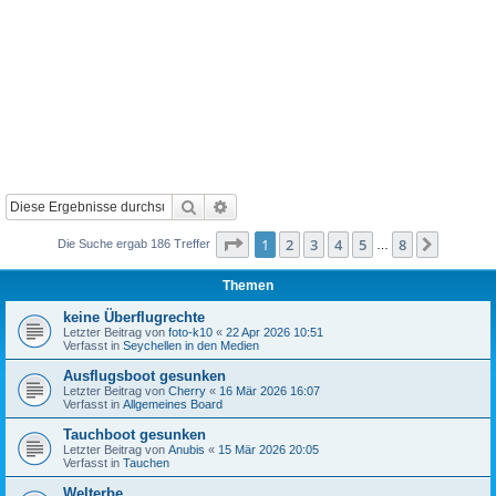
Suche
Erweiterte Suche
Seite
1
von
8
1
2
3
4
5
8
Nächst
Die Suche ergab 186 Treffer
…
Themen
keine Überflugrechte
Letzter Beitrag von
foto-k10
«
22 Apr 2026 10:51
Verfasst in
Seychellen in den Medien
Ausflugsboot gesunken
Letzter Beitrag von
Cherry
«
16 Mär 2026 16:07
Verfasst in
Allgemeines Board
Tauchboot gesunken
Letzter Beitrag von
Anubis
«
15 Mär 2026 20:05
Verfasst in
Tauchen
Welterbe