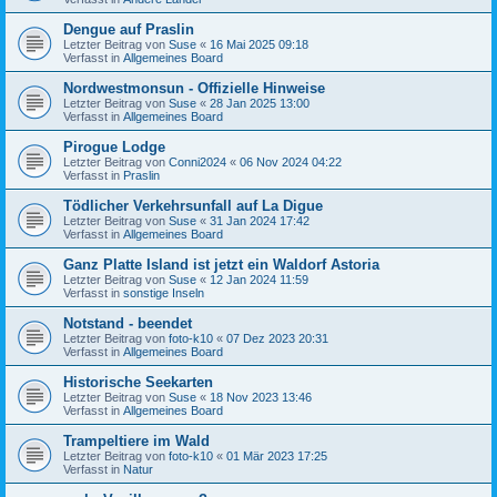
Dengue auf Praslin
Letzter Beitrag von
Suse
«
16 Mai 2025 09:18
Verfasst in
Allgemeines Board
Nordwestmonsun - Offizielle Hinweise
Letzter Beitrag von
Suse
«
28 Jan 2025 13:00
Verfasst in
Allgemeines Board
Pirogue Lodge
Letzter Beitrag von
Conni2024
«
06 Nov 2024 04:22
Verfasst in
Praslin
Tödlicher Verkehrsunfall auf La Digue
Letzter Beitrag von
Suse
«
31 Jan 2024 17:42
Verfasst in
Allgemeines Board
Ganz Platte Island ist jetzt ein Waldorf Astoria
Letzter Beitrag von
Suse
«
12 Jan 2024 11:59
Verfasst in
sonstige Inseln
Notstand - beendet
Letzter Beitrag von
foto-k10
«
07 Dez 2023 20:31
Verfasst in
Allgemeines Board
Historische Seekarten
Letzter Beitrag von
Suse
«
18 Nov 2023 13:46
Verfasst in
Allgemeines Board
Trampeltiere im Wald
Letzter Beitrag von
foto-k10
«
01 Mär 2023 17:25
Verfasst in
Natur