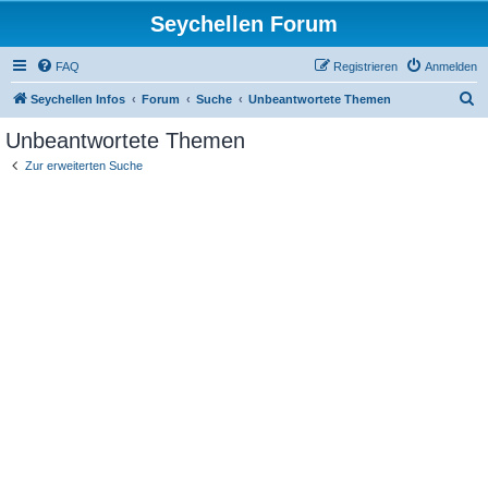
Seychellen Forum
FAQ
Registrieren
Anmelden
S
Seychellen Infos
Forum
Suche
Unbeantwortete Themen
u
Unbeantwortete Themen
c
Zur erweiterten Suche
h
e