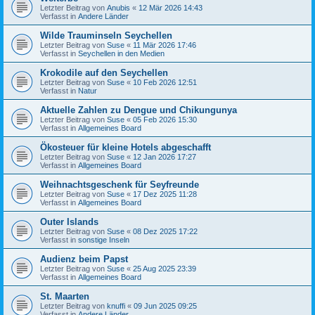
Letzter Beitrag von
Anubis
«
12 Mär 2026 14:43
Verfasst in
Andere Länder
Wilde Trauminseln Seychellen
Letzter Beitrag von
Suse
«
11 Mär 2026 17:46
Verfasst in
Seychellen in den Medien
Krokodile auf den Seychellen
Letzter Beitrag von
Suse
«
10 Feb 2026 12:51
Verfasst in
Natur
Aktuelle Zahlen zu Dengue und Chikungunya
Letzter Beitrag von
Suse
«
05 Feb 2026 15:30
Verfasst in
Allgemeines Board
Ökosteuer für kleine Hotels abgeschafft
Letzter Beitrag von
Suse
«
12 Jan 2026 17:27
Verfasst in
Allgemeines Board
Weihnachtsgeschenk für Seyfreunde
Letzter Beitrag von
Suse
«
17 Dez 2025 11:28
Verfasst in
Allgemeines Board
Outer Islands
Letzter Beitrag von
Suse
«
08 Dez 2025 17:22
Verfasst in
sonstige Inseln
Audienz beim Papst
Letzter Beitrag von
Suse
«
25 Aug 2025 23:39
Verfasst in
Allgemeines Board
St. Maarten
Letzter Beitrag von
knuffi
«
09 Jun 2025 09:25
Verfasst in
Andere Länder