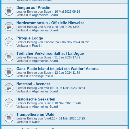
Dengue auf Praslin
Letzter Beitrag von
Suse
«
16 Mai 2025 09:18
Verfasst in
Allgemeines Board
Nordwestmonsun - Offizielle Hinweise
Letzter Beitrag von
Suse
«
28 Jan 2025 13:00
Verfasst in
Allgemeines Board
Pirogue Lodge
Letzter Beitrag von
Conni2024
«
06 Nov 2024 04:22
Verfasst in
Praslin
Tödlicher Verkehrsunfall auf La Digue
Letzter Beitrag von
Suse
«
31 Jan 2024 17:42
Verfasst in
Allgemeines Board
Ganz Platte Island ist jetzt ein Waldorf Astoria
Letzter Beitrag von
Suse
«
12 Jan 2024 11:59
Verfasst in
sonstige Inseln
Notstand - beendet
Letzter Beitrag von
foto-k10
«
07 Dez 2023 20:31
Verfasst in
Allgemeines Board
Historische Seekarten
Letzter Beitrag von
Suse
«
18 Nov 2023 13:46
Verfasst in
Allgemeines Board
Trampeltiere im Wald
Letzter Beitrag von
foto-k10
«
01 Mär 2023 17:25
Verfasst in
Natur