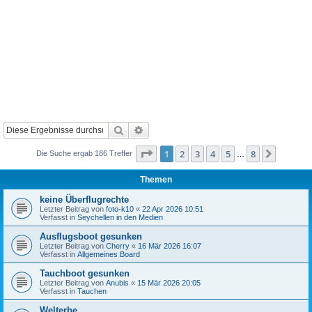
Suche
Erweiterte Suche
Seite
1
von
8
1
2
3
4
5
8
Nächst
Die Suche ergab 186 Treffer
…
Themen
keine Überflugrechte
Letzter Beitrag von
foto-k10
«
22 Apr 2026 10:51
Verfasst in
Seychellen in den Medien
Ausflugsboot gesunken
Letzter Beitrag von
Cherry
«
16 Mär 2026 16:07
Verfasst in
Allgemeines Board
Tauchboot gesunken
Letzter Beitrag von
Anubis
«
15 Mär 2026 20:05
Verfasst in
Tauchen
Welterbe