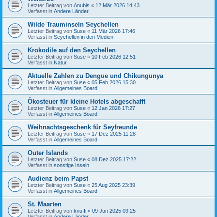
Letzter Beitrag von
Anubis
«
12 Mär 2026 14:43
Verfasst in
Andere Länder
Wilde Trauminseln Seychellen
Letzter Beitrag von
Suse
«
11 Mär 2026 17:46
Verfasst in
Seychellen in den Medien
Krokodile auf den Seychellen
Letzter Beitrag von
Suse
«
10 Feb 2026 12:51
Verfasst in
Natur
Aktuelle Zahlen zu Dengue und Chikungunya
Letzter Beitrag von
Suse
«
05 Feb 2026 15:30
Verfasst in
Allgemeines Board
Ökosteuer für kleine Hotels abgeschafft
Letzter Beitrag von
Suse
«
12 Jan 2026 17:27
Verfasst in
Allgemeines Board
Weihnachtsgeschenk für Seyfreunde
Letzter Beitrag von
Suse
«
17 Dez 2025 11:28
Verfasst in
Allgemeines Board
Outer Islands
Letzter Beitrag von
Suse
«
08 Dez 2025 17:22
Verfasst in
sonstige Inseln
Audienz beim Papst
Letzter Beitrag von
Suse
«
25 Aug 2025 23:39
Verfasst in
Allgemeines Board
St. Maarten
Letzter Beitrag von
knuffi
«
09 Jun 2025 09:25
Verfasst in
Andere Länder