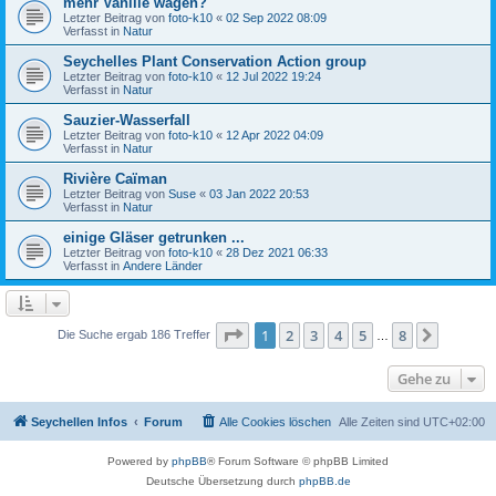
mehr Vanille wagen?
Letzter Beitrag von
foto-k10
«
02 Sep 2022 08:09
Verfasst in
Natur
Seychelles Plant Conservation Action group
Letzter Beitrag von
foto-k10
«
12 Jul 2022 19:24
Verfasst in
Natur
Sauzier-Wasserfall
Letzter Beitrag von
foto-k10
«
12 Apr 2022 04:09
Verfasst in
Natur
Rivière Caïman
Letzter Beitrag von
Suse
«
03 Jan 2022 20:53
Verfasst in
Natur
einige Gläser getrunken ...
Letzter Beitrag von
foto-k10
«
28 Dez 2021 06:33
Verfasst in
Andere Länder
Seite
1
von
8
1
2
3
4
5
8
Nächst
Die Suche ergab 186 Treffer
…
Gehe zu
Seychellen Infos
Forum
Alle Cookies löschen
Alle Zeiten sind
UTC+02:00
Powered by
phpBB
® Forum Software © phpBB Limited
Deutsche Übersetzung durch
phpBB.de