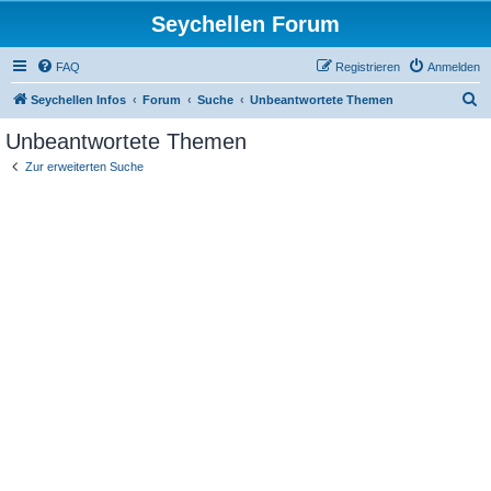
Seychellen Forum
FAQ
Registrieren
Anmelden
S
Seychellen Infos
Forum
Suche
Unbeantwortete Themen
u
Unbeantwortete Themen
c
Zur erweiterten Suche
h
e