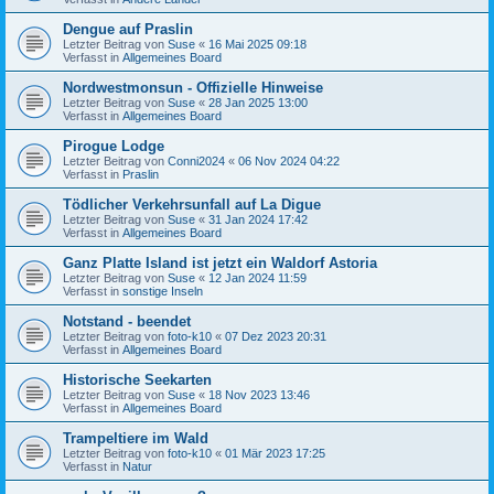
Dengue auf Praslin
Letzter Beitrag von
Suse
«
16 Mai 2025 09:18
Verfasst in
Allgemeines Board
Nordwestmonsun - Offizielle Hinweise
Letzter Beitrag von
Suse
«
28 Jan 2025 13:00
Verfasst in
Allgemeines Board
Pirogue Lodge
Letzter Beitrag von
Conni2024
«
06 Nov 2024 04:22
Verfasst in
Praslin
Tödlicher Verkehrsunfall auf La Digue
Letzter Beitrag von
Suse
«
31 Jan 2024 17:42
Verfasst in
Allgemeines Board
Ganz Platte Island ist jetzt ein Waldorf Astoria
Letzter Beitrag von
Suse
«
12 Jan 2024 11:59
Verfasst in
sonstige Inseln
Notstand - beendet
Letzter Beitrag von
foto-k10
«
07 Dez 2023 20:31
Verfasst in
Allgemeines Board
Historische Seekarten
Letzter Beitrag von
Suse
«
18 Nov 2023 13:46
Verfasst in
Allgemeines Board
Trampeltiere im Wald
Letzter Beitrag von
foto-k10
«
01 Mär 2023 17:25
Verfasst in
Natur