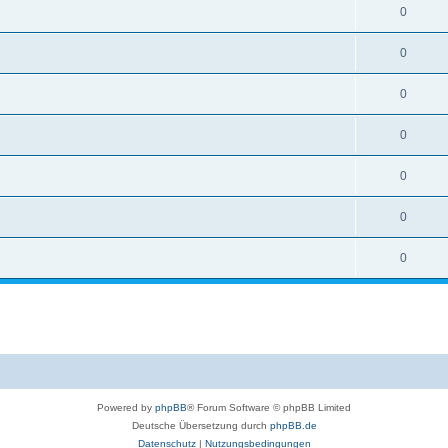
0
0
0
0
0
0
0
Powered by
phpBB
® Forum Software © phpBB Limited
Deutsche Übersetzung durch
phpBB.de
Datenschutz
|
Nutzungsbedingungen