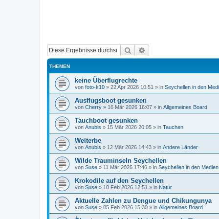
Suche
Erweiterte Suche
THEMEN
keine Überflugrechte
von
foto-k10
»
22 Apr 2026 10:51
» in
Seychellen in den Med
Ausflugsboot gesunken
von
Cherry
»
16 Mär 2026 16:07
» in
Allgemeines Board
Tauchboot gesunken
von
Anubis
»
15 Mär 2026 20:05
» in
Tauchen
Welterbe
von
Anubis
»
12 Mär 2026 14:43
» in
Andere Länder
Wilde Trauminseln Seychellen
von
Suse
»
11 Mär 2026 17:46
» in
Seychellen in den Medien
Krokodile auf den Seychellen
von
Suse
»
10 Feb 2026 12:51
» in
Natur
Aktuelle Zahlen zu Dengue und Chikungunya
von
Suse
»
05 Feb 2026 15:30
» in
Allgemeines Board