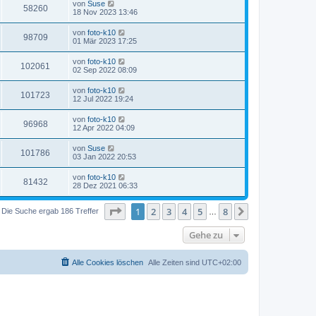
von
Suse
58260
18 Nov 2023 13:46
von
foto-k10
98709
01 Mär 2023 17:25
von
foto-k10
102061
02 Sep 2022 08:09
von
foto-k10
101723
12 Jul 2022 19:24
von
foto-k10
96968
12 Apr 2022 04:09
von
Suse
101786
03 Jan 2022 20:53
von
foto-k10
81432
28 Dez 2021 06:33
Seite
1
von
8
1
2
3
4
5
8
Nächste
Die Suche ergab 186 Treffer
…
Gehe zu
Alle Cookies löschen
Alle Zeiten sind
UTC+02:00