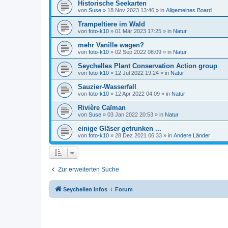
Historische Seekarten
von
Suse
»
18 Nov 2023 13:46
» in
Allgemeines Board
Trampeltiere im Wald
von
foto-k10
»
01 Mär 2023 17:25
» in
Natur
mehr Vanille wagen?
von
foto-k10
»
02 Sep 2022 08:09
» in
Natur
Seychelles Plant Conservation Action group
von
foto-k10
»
12 Jul 2022 19:24
» in
Natur
Sauzier-Wasserfall
von
foto-k10
»
12 Apr 2022 04:09
» in
Natur
Rivière Caïman
von
Suse
»
03 Jan 2022 20:53
» in
Natur
einige Gläser getrunken ...
von
foto-k10
»
28 Dez 2021 06:33
» in
Andere Länder
Zur erweiterten Suche
Seychellen Infos
Forum