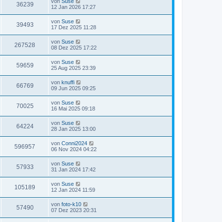
von
Suse
36239
12 Jan 2026 17:27
von
Suse
39493
17 Dez 2025 11:28
von
Suse
267528
08 Dez 2025 17:22
von
Suse
59659
25 Aug 2025 23:39
von
knuffi
66769
09 Jun 2025 09:25
von
Suse
70025
16 Mai 2025 09:18
von
Suse
64224
28 Jan 2025 13:00
von
Conni2024
596957
06 Nov 2024 04:22
von
Suse
57933
31 Jan 2024 17:42
von
Suse
105189
12 Jan 2024 11:59
von
foto-k10
57490
07 Dez 2023 20:31