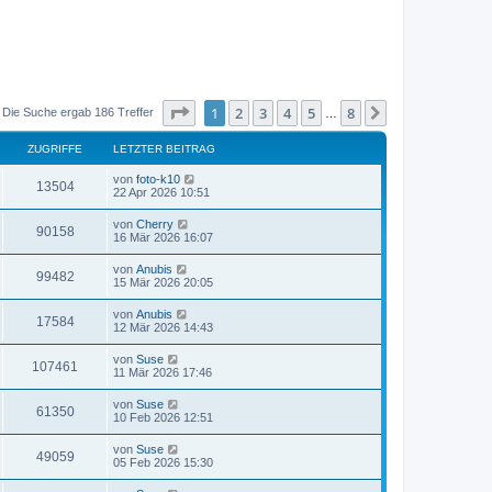
Seite
1
von
8
1
2
3
4
5
8
Nächste
Die Suche ergab 186 Treffer
…
ZUGRIFFE
LETZTER BEITRAG
von
foto-k10
13504
22 Apr 2026 10:51
von
Cherry
90158
16 Mär 2026 16:07
von
Anubis
99482
15 Mär 2026 20:05
von
Anubis
17584
12 Mär 2026 14:43
von
Suse
107461
11 Mär 2026 17:46
von
Suse
61350
10 Feb 2026 12:51
von
Suse
49059
05 Feb 2026 15:30