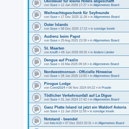
Ökosteuer für kleine Hotels abgeschafft
von
Suse
»
12 Jan 2026 17:27
» in
Allgemeines Board
Weihnachtsgeschenk für Seyfreunde
von
Suse
»
17 Dez 2025 11:28
» in
Allgemeines Board
Outer Islands
von
Suse
»
08 Dez 2025 17:22
» in
sonstige Inseln
Audienz beim Papst
von
Suse
»
25 Aug 2025 23:39
» in
Allgemeines Board
St. Maarten
von
knuffi
»
09 Jun 2025 09:25
» in
Andere Länder
Dengue auf Praslin
von
Suse
»
16 Mai 2025 09:18
» in
Allgemeines Board
Nordwestmonsun - Offizielle Hinweise
von
Suse
»
28 Jan 2025 13:00
» in
Allgemeines Board
Pirogue Lodge
von
Conni2024
»
06 Nov 2024 04:22
» in
Praslin
Tödlicher Verkehrsunfall auf La Digue
von
Suse
»
31 Jan 2024 17:42
» in
Allgemeines Board
Ganz Platte Island ist jetzt ein Waldorf Astoria
von
Suse
»
12 Jan 2024 11:59
» in
sonstige Inseln
Notstand - beendet
von
foto-k10
»
07 Dez 2023 20:31
» in
Allgemeines Board