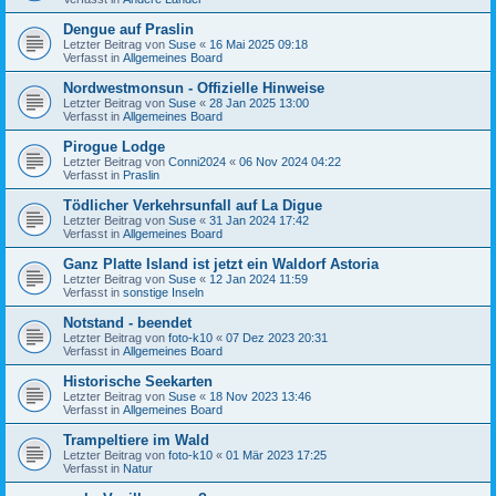
Dengue auf Praslin
Letzter Beitrag von
Suse
«
16 Mai 2025 09:18
Verfasst in
Allgemeines Board
Nordwestmonsun - Offizielle Hinweise
Letzter Beitrag von
Suse
«
28 Jan 2025 13:00
Verfasst in
Allgemeines Board
Pirogue Lodge
Letzter Beitrag von
Conni2024
«
06 Nov 2024 04:22
Verfasst in
Praslin
Tödlicher Verkehrsunfall auf La Digue
Letzter Beitrag von
Suse
«
31 Jan 2024 17:42
Verfasst in
Allgemeines Board
Ganz Platte Island ist jetzt ein Waldorf Astoria
Letzter Beitrag von
Suse
«
12 Jan 2024 11:59
Verfasst in
sonstige Inseln
Notstand - beendet
Letzter Beitrag von
foto-k10
«
07 Dez 2023 20:31
Verfasst in
Allgemeines Board
Historische Seekarten
Letzter Beitrag von
Suse
«
18 Nov 2023 13:46
Verfasst in
Allgemeines Board
Trampeltiere im Wald
Letzter Beitrag von
foto-k10
«
01 Mär 2023 17:25
Verfasst in
Natur