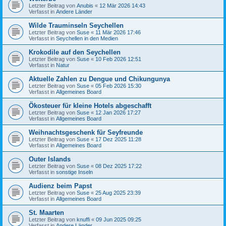
Letzter Beitrag von
Anubis
«
12 Mär 2026 14:43
Verfasst in
Andere Länder
Wilde Trauminseln Seychellen
Letzter Beitrag von
Suse
«
11 Mär 2026 17:46
Verfasst in
Seychellen in den Medien
Krokodile auf den Seychellen
Letzter Beitrag von
Suse
«
10 Feb 2026 12:51
Verfasst in
Natur
Aktuelle Zahlen zu Dengue und Chikungunya
Letzter Beitrag von
Suse
«
05 Feb 2026 15:30
Verfasst in
Allgemeines Board
Ökosteuer für kleine Hotels abgeschafft
Letzter Beitrag von
Suse
«
12 Jan 2026 17:27
Verfasst in
Allgemeines Board
Weihnachtsgeschenk für Seyfreunde
Letzter Beitrag von
Suse
«
17 Dez 2025 11:28
Verfasst in
Allgemeines Board
Outer Islands
Letzter Beitrag von
Suse
«
08 Dez 2025 17:22
Verfasst in
sonstige Inseln
Audienz beim Papst
Letzter Beitrag von
Suse
«
25 Aug 2025 23:39
Verfasst in
Allgemeines Board
St. Maarten
Letzter Beitrag von
knuffi
«
09 Jun 2025 09:25
Verfasst in
Andere Länder