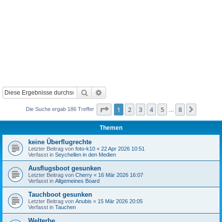
Suche
Erweiterte Suche
Seite
1
von
8
1
2
3
4
5
8
Nächst
Die Suche ergab 186 Treffer
…
Themen
keine Überflugrechte
Letzter Beitrag von
foto-k10
«
22 Apr 2026 10:51
Verfasst in
Seychellen in den Medien
Ausflugsboot gesunken
Letzter Beitrag von
Cherry
«
16 Mär 2026 16:07
Verfasst in
Allgemeines Board
Tauchboot gesunken
Letzter Beitrag von
Anubis
«
15 Mär 2026 20:05
Verfasst in
Tauchen
Welterbe