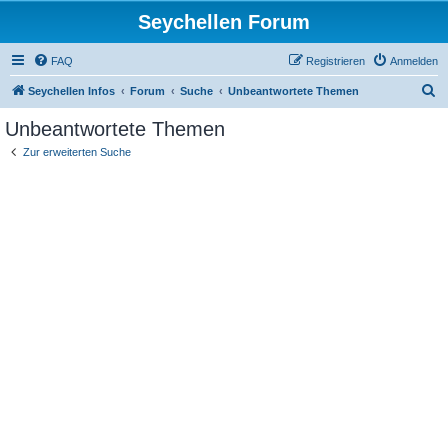
Seychellen Forum
FAQ
Registrieren
Anmelden
S
Seychellen Infos
Forum
Suche
Unbeantwortete Themen
u
Unbeantwortete Themen
c
Zur erweiterten Suche
h
e