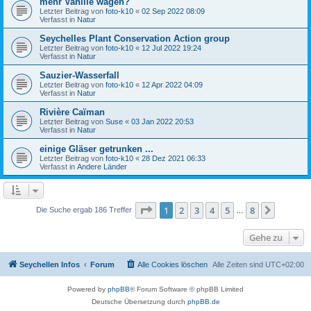
mehr Vanille wagen?
Letzter Beitrag von
foto-k10
«
02 Sep 2022 08:09
Verfasst in
Natur
Seychelles Plant Conservation Action group
Letzter Beitrag von
foto-k10
«
12 Jul 2022 19:24
Verfasst in
Natur
Sauzier-Wasserfall
Letzter Beitrag von
foto-k10
«
12 Apr 2022 04:09
Verfasst in
Natur
Rivière Caïman
Letzter Beitrag von
Suse
«
03 Jan 2022 20:53
Verfasst in
Natur
einige Gläser getrunken ...
Letzter Beitrag von
foto-k10
«
28 Dez 2021 06:33
Verfasst in
Andere Länder
Seite
1
von
8
1
2
3
4
5
8
Nächst
Die Suche ergab 186 Treffer
…
Gehe zu
Seychellen Infos
Forum
Alle Cookies löschen
Alle Zeiten sind
UTC+02:00
Powered by
phpBB
® Forum Software © phpBB Limited
Deutsche Übersetzung durch
phpBB.de