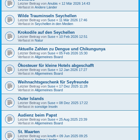
Letzter Beitrag von
Anubis
«
12 Mär 2026 14:43
Verfasst in
Andere Länder
Wilde Trauminseln Seychellen
Letzter Beitrag von
Suse
«
11 Mär 2026 17:46
Verfasst in
Seychellen in den Medien
Krokodile auf den Seychellen
Letzter Beitrag von
Suse
«
10 Feb 2026 12:51
Verfasst in
Natur
Aktuelle Zahlen zu Dengue und Chikungunya
Letzter Beitrag von
Suse
«
05 Feb 2026 15:30
Verfasst in
Allgemeines Board
Ökosteuer für kleine Hotels abgeschafft
Letzter Beitrag von
Suse
«
12 Jan 2026 17:27
Verfasst in
Allgemeines Board
Weihnachtsgeschenk für Seyfreunde
Letzter Beitrag von
Suse
«
17 Dez 2025 11:28
Verfasst in
Allgemeines Board
Outer Islands
Letzter Beitrag von
Suse
«
08 Dez 2025 17:22
Verfasst in
sonstige Inseln
Audienz beim Papst
Letzter Beitrag von
Suse
«
25 Aug 2025 23:39
Verfasst in
Allgemeines Board
St. Maarten
Letzter Beitrag von
knuffi
«
09 Jun 2025 09:25
Verfasst in
Andere Länder