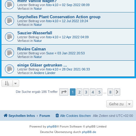
mehr Vanille wagen?
Letzter Beitrag von
foto-k10
«
02 Sep 2022 08:09
Verfasst in
Natur
Seychelles Plant Conservation Action group
Letzter Beitrag von
foto-k10
«
12 Jul 2022 19:24
Verfasst in
Natur
Sauzier-Wasserfall
Letzter Beitrag von
foto-k10
«
12 Apr 2022 04:09
Verfasst in
Natur
Rivière Caïman
Letzter Beitrag von
Suse
«
03 Jan 2022 20:53
Verfasst in
Natur
einige Gläser getrunken ...
Letzter Beitrag von
foto-k10
«
28 Dez 2021 06:33
Verfasst in
Andere Länder
Seite
1
von
8
1
2
3
4
5
8
Nächst
Die Suche ergab 186 Treffer
…
Gehe zu
Seychellen Infos
Forum
Alle Cookies löschen
Alle Zeiten sind
UTC+02:00
Powered by
phpBB
® Forum Software © phpBB Limited
Deutsche Übersetzung durch
phpBB.de