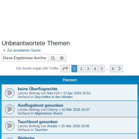
Unbeantwortete Themen
Zur erweiterten Suche
Suche
Erweiterte Suche
Seite
1
von
8
1
2
3
4
5
8
Nächst
Die Suche ergab 186 Treffer
…
Themen
keine Überflugrechte
Letzter Beitrag von
foto-k10
«
22 Apr 2026 10:51
Verfasst in
Seychellen in den Medien
Ausflugsboot gesunken
Letzter Beitrag von
Cherry
«
16 Mär 2026 16:07
Verfasst in
Allgemeines Board
Tauchboot gesunken
Letzter Beitrag von
Anubis
«
15 Mär 2026 20:05
Verfasst in
Tauchen
Welterbe