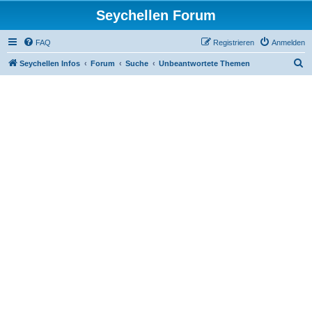
Seychellen Forum
FAQ
Registrieren
Anmelden
S
Seychellen Infos
Forum
Suche
Unbeantwortete Themen
u
c
h
e