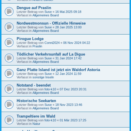
Dengue auf Praslin
Letzter Beitrag von
Suse
«
16 Mai 2025 09:18
Verfasst in
Allgemeines Board
Nordwestmonsun - Offizielle Hinweise
Letzter Beitrag von
Suse
«
28 Jan 2025 13:00
Verfasst in
Allgemeines Board
Pirogue Lodge
Letzter Beitrag von
Conni2024
«
06 Nov 2024 04:22
Verfasst in
Praslin
Tödlicher Verkehrsunfall auf La Digue
Letzter Beitrag von
Suse
«
31 Jan 2024 17:42
Verfasst in
Allgemeines Board
Ganz Platte Island ist jetzt ein Waldorf Astoria
Letzter Beitrag von
Suse
«
12 Jan 2024 11:59
Verfasst in
sonstige Inseln
Notstand - beendet
Letzter Beitrag von
foto-k10
«
07 Dez 2023 20:31
Verfasst in
Allgemeines Board
Historische Seekarten
Letzter Beitrag von
Suse
«
18 Nov 2023 13:46
Verfasst in
Allgemeines Board
Trampeltiere im Wald
Letzter Beitrag von
foto-k10
«
01 Mär 2023 17:25
Verfasst in
Natur