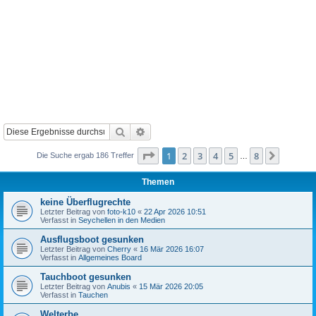
Suche
Erweiterte Suche
Seite
1
von
8
1
2
3
4
5
8
Nächst
Die Suche ergab 186 Treffer
…
Themen
keine Überflugrechte
Letzter Beitrag von
foto-k10
«
22 Apr 2026 10:51
Verfasst in
Seychellen in den Medien
Ausflugsboot gesunken
Letzter Beitrag von
Cherry
«
16 Mär 2026 16:07
Verfasst in
Allgemeines Board
Tauchboot gesunken
Letzter Beitrag von
Anubis
«
15 Mär 2026 20:05
Verfasst in
Tauchen
Welterbe