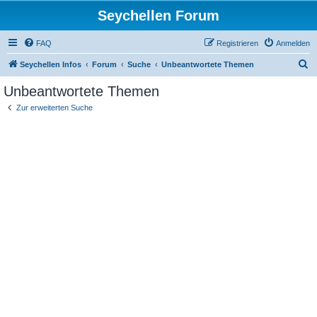
Seychellen Forum
FAQ
Registrieren
Anmelden
S
Seychellen Infos
Forum
Suche
Unbeantwortete Themen
u
Unbeantwortete Themen
c
Zur erweiterten Suche
h
e