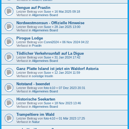
Dengue auf Praslin
Letzter Beitrag von
Suse
«
16 Mai 2025 09:18
Verfasst in
Allgemeines Board
Nordwestmonsun - Offizielle Hinweise
Letzter Beitrag von
Suse
«
28 Jan 2025 13:00
Verfasst in
Allgemeines Board
Pirogue Lodge
Letzter Beitrag von
Conni2024
«
06 Nov 2024 04:22
Verfasst in
Praslin
Tödlicher Verkehrsunfall auf La Digue
Letzter Beitrag von
Suse
«
31 Jan 2024 17:42
Verfasst in
Allgemeines Board
Ganz Platte Island ist jetzt ein Waldorf Astoria
Letzter Beitrag von
Suse
«
12 Jan 2024 11:59
Verfasst in
sonstige Inseln
Notstand - beendet
Letzter Beitrag von
foto-k10
«
07 Dez 2023 20:31
Verfasst in
Allgemeines Board
Historische Seekarten
Letzter Beitrag von
Suse
«
18 Nov 2023 13:46
Verfasst in
Allgemeines Board
Trampeltiere im Wald
Letzter Beitrag von
foto-k10
«
01 Mär 2023 17:25
Verfasst in
Natur