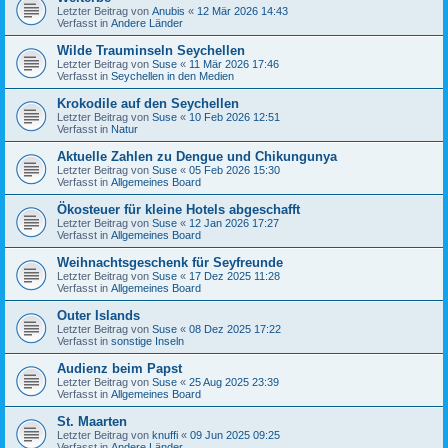
Letzter Beitrag von
Anubis
«
12 Mär 2026 14:43
Verfasst in
Andere Länder
Wilde Trauminseln Seychellen
Letzter Beitrag von
Suse
«
11 Mär 2026 17:46
Verfasst in
Seychellen in den Medien
Krokodile auf den Seychellen
Letzter Beitrag von
Suse
«
10 Feb 2026 12:51
Verfasst in
Natur
Aktuelle Zahlen zu Dengue und Chikungunya
Letzter Beitrag von
Suse
«
05 Feb 2026 15:30
Verfasst in
Allgemeines Board
Ökosteuer für kleine Hotels abgeschafft
Letzter Beitrag von
Suse
«
12 Jan 2026 17:27
Verfasst in
Allgemeines Board
Weihnachtsgeschenk für Seyfreunde
Letzter Beitrag von
Suse
«
17 Dez 2025 11:28
Verfasst in
Allgemeines Board
Outer Islands
Letzter Beitrag von
Suse
«
08 Dez 2025 17:22
Verfasst in
sonstige Inseln
Audienz beim Papst
Letzter Beitrag von
Suse
«
25 Aug 2025 23:39
Verfasst in
Allgemeines Board
St. Maarten
Letzter Beitrag von
knuffi
«
09 Jun 2025 09:25
Verfasst in
Andere Länder