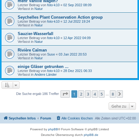
mehr Vanille wagen?
Letzter Beitrag von
foto-k10
«
02 Sep 2022 08:09
Verfasst in
Natur
Seychelles Plant Conservation Action group
Letzter Beitrag von
foto-k10
«
12 Jul 2022 19:24
Verfasst in
Natur
Sauzier-Wasserfall
Letzter Beitrag von
foto-k10
«
12 Apr 2022 04:09
Verfasst in
Natur
Rivière Caïman
Letzter Beitrag von
Suse
«
03 Jan 2022 20:53
Verfasst in
Natur
einige Gläser getrunken ...
Letzter Beitrag von
foto-k10
«
28 Dez 2021 06:33
Verfasst in
Andere Länder
Seite
1
von
8
1
2
3
4
5
8
Nächst
Die Suche ergab 186 Treffer
…
Gehe zu
Seychellen Infos
Forum
Alle Cookies löschen
Alle Zeiten sind
UTC+02:00
Powered by
phpBB
® Forum Software © phpBB Limited
Deutsche Übersetzung durch
phpBB.de