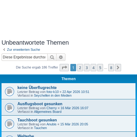
Unbeantwortete Themen
Zur erweiterten Suche
Suche
Erweiterte Suche
Seite
1
von
8
1
2
3
4
5
8
Nächst
Die Suche ergab 186 Treffer
…
Themen
keine Überflugrechte
Letzter Beitrag von
foto-k10
«
22 Apr 2026 10:51
Verfasst in
Seychellen in den Medien
Ausflugsboot gesunken
Letzter Beitrag von
Cherry
«
16 Mär 2026 16:07
Verfasst in
Allgemeines Board
Tauchboot gesunken
Letzter Beitrag von
Anubis
«
15 Mär 2026 20:05
Verfasst in
Tauchen
Welterbe