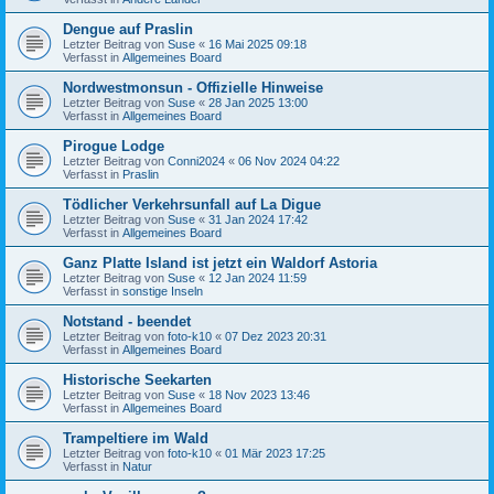
Dengue auf Praslin
Letzter Beitrag von
Suse
«
16 Mai 2025 09:18
Verfasst in
Allgemeines Board
Nordwestmonsun - Offizielle Hinweise
Letzter Beitrag von
Suse
«
28 Jan 2025 13:00
Verfasst in
Allgemeines Board
Pirogue Lodge
Letzter Beitrag von
Conni2024
«
06 Nov 2024 04:22
Verfasst in
Praslin
Tödlicher Verkehrsunfall auf La Digue
Letzter Beitrag von
Suse
«
31 Jan 2024 17:42
Verfasst in
Allgemeines Board
Ganz Platte Island ist jetzt ein Waldorf Astoria
Letzter Beitrag von
Suse
«
12 Jan 2024 11:59
Verfasst in
sonstige Inseln
Notstand - beendet
Letzter Beitrag von
foto-k10
«
07 Dez 2023 20:31
Verfasst in
Allgemeines Board
Historische Seekarten
Letzter Beitrag von
Suse
«
18 Nov 2023 13:46
Verfasst in
Allgemeines Board
Trampeltiere im Wald
Letzter Beitrag von
foto-k10
«
01 Mär 2023 17:25
Verfasst in
Natur