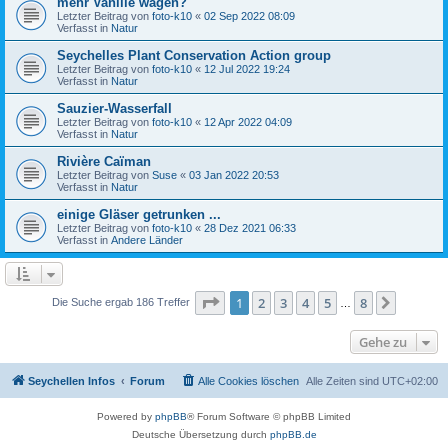
mehr Vanille wagen?
Letzter Beitrag von
foto-k10
«
02 Sep 2022 08:09
Verfasst in
Natur
Seychelles Plant Conservation Action group
Letzter Beitrag von
foto-k10
«
12 Jul 2022 19:24
Verfasst in
Natur
Sauzier-Wasserfall
Letzter Beitrag von
foto-k10
«
12 Apr 2022 04:09
Verfasst in
Natur
Rivière Caïman
Letzter Beitrag von
Suse
«
03 Jan 2022 20:53
Verfasst in
Natur
einige Gläser getrunken ...
Letzter Beitrag von
foto-k10
«
28 Dez 2021 06:33
Verfasst in
Andere Länder
Seite
1
von
8
1
2
3
4
5
8
Nächst
Die Suche ergab 186 Treffer
…
Gehe zu
Seychellen Infos
Forum
Alle Cookies löschen
Alle Zeiten sind
UTC+02:00
Powered by
phpBB
® Forum Software © phpBB Limited
Deutsche Übersetzung durch
phpBB.de