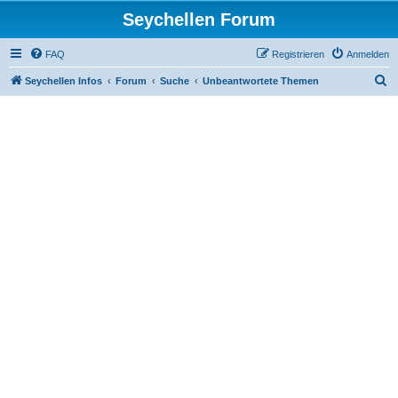
Seychellen Forum
FAQ
Registrieren
Anmelden
S
Seychellen Infos
Forum
Suche
Unbeantwortete Themen
u
c
h
e