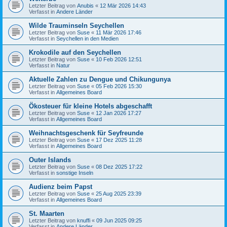
Letzter Beitrag von
Anubis
«
12 Mär 2026 14:43
Verfasst in
Andere Länder
Wilde Trauminseln Seychellen
Letzter Beitrag von
Suse
«
11 Mär 2026 17:46
Verfasst in
Seychellen in den Medien
Krokodile auf den Seychellen
Letzter Beitrag von
Suse
«
10 Feb 2026 12:51
Verfasst in
Natur
Aktuelle Zahlen zu Dengue und Chikungunya
Letzter Beitrag von
Suse
«
05 Feb 2026 15:30
Verfasst in
Allgemeines Board
Ökosteuer für kleine Hotels abgeschafft
Letzter Beitrag von
Suse
«
12 Jan 2026 17:27
Verfasst in
Allgemeines Board
Weihnachtsgeschenk für Seyfreunde
Letzter Beitrag von
Suse
«
17 Dez 2025 11:28
Verfasst in
Allgemeines Board
Outer Islands
Letzter Beitrag von
Suse
«
08 Dez 2025 17:22
Verfasst in
sonstige Inseln
Audienz beim Papst
Letzter Beitrag von
Suse
«
25 Aug 2025 23:39
Verfasst in
Allgemeines Board
St. Maarten
Letzter Beitrag von
knuffi
«
09 Jun 2025 09:25
Verfasst in
Andere Länder