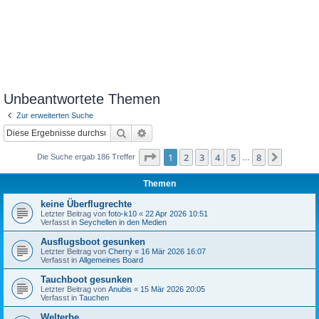
Unbeantwortete Themen
Zur erweiterten Suche
Suche
Erweiterte Suche
Seite
1
von
8
1
2
3
4
5
8
Nächst
Die Suche ergab 186 Treffer
…
Themen
keine Überflugrechte
Letzter Beitrag von
foto-k10
«
22 Apr 2026 10:51
Verfasst in
Seychellen in den Medien
Ausflugsboot gesunken
Letzter Beitrag von
Cherry
«
16 Mär 2026 16:07
Verfasst in
Allgemeines Board
Tauchboot gesunken
Letzter Beitrag von
Anubis
«
15 Mär 2026 20:05
Verfasst in
Tauchen
Welterbe