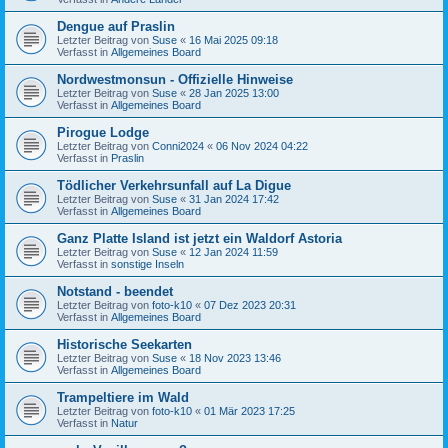
Dengue auf Praslin
Letzter Beitrag von
Suse
«
16 Mai 2025 09:18
Verfasst in
Allgemeines Board
Nordwestmonsun - Offizielle Hinweise
Letzter Beitrag von
Suse
«
28 Jan 2025 13:00
Verfasst in
Allgemeines Board
Pirogue Lodge
Letzter Beitrag von
Conni2024
«
06 Nov 2024 04:22
Verfasst in
Praslin
Tödlicher Verkehrsunfall auf La Digue
Letzter Beitrag von
Suse
«
31 Jan 2024 17:42
Verfasst in
Allgemeines Board
Ganz Platte Island ist jetzt ein Waldorf Astoria
Letzter Beitrag von
Suse
«
12 Jan 2024 11:59
Verfasst in
sonstige Inseln
Notstand - beendet
Letzter Beitrag von
foto-k10
«
07 Dez 2023 20:31
Verfasst in
Allgemeines Board
Historische Seekarten
Letzter Beitrag von
Suse
«
18 Nov 2023 13:46
Verfasst in
Allgemeines Board
Trampeltiere im Wald
Letzter Beitrag von
foto-k10
«
01 Mär 2023 17:25
Verfasst in
Natur