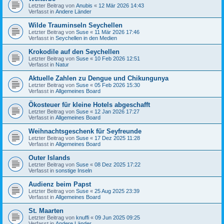
Letzter Beitrag von
Anubis
«
12 Mär 2026 14:43
Verfasst in
Andere Länder
Wilde Trauminseln Seychellen
Letzter Beitrag von
Suse
«
11 Mär 2026 17:46
Verfasst in
Seychellen in den Medien
Krokodile auf den Seychellen
Letzter Beitrag von
Suse
«
10 Feb 2026 12:51
Verfasst in
Natur
Aktuelle Zahlen zu Dengue und Chikungunya
Letzter Beitrag von
Suse
«
05 Feb 2026 15:30
Verfasst in
Allgemeines Board
Ökosteuer für kleine Hotels abgeschafft
Letzter Beitrag von
Suse
«
12 Jan 2026 17:27
Verfasst in
Allgemeines Board
Weihnachtsgeschenk für Seyfreunde
Letzter Beitrag von
Suse
«
17 Dez 2025 11:28
Verfasst in
Allgemeines Board
Outer Islands
Letzter Beitrag von
Suse
«
08 Dez 2025 17:22
Verfasst in
sonstige Inseln
Audienz beim Papst
Letzter Beitrag von
Suse
«
25 Aug 2025 23:39
Verfasst in
Allgemeines Board
St. Maarten
Letzter Beitrag von
knuffi
«
09 Jun 2025 09:25
Verfasst in
Andere Länder