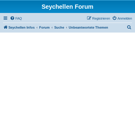
Seychellen Forum
FAQ
Registrieren
Anmelden
S
Seychellen Infos
Forum
Suche
Unbeantwortete Themen
u
c
h
e