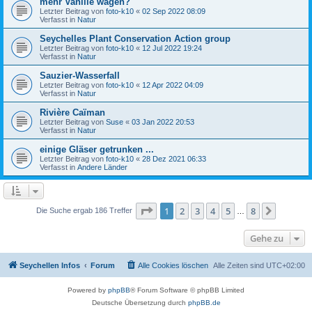
mehr Vanille wagen?
Letzter Beitrag von
foto-k10
«
02 Sep 2022 08:09
Verfasst in
Natur
Seychelles Plant Conservation Action group
Letzter Beitrag von
foto-k10
«
12 Jul 2022 19:24
Verfasst in
Natur
Sauzier-Wasserfall
Letzter Beitrag von
foto-k10
«
12 Apr 2022 04:09
Verfasst in
Natur
Rivière Caïman
Letzter Beitrag von
Suse
«
03 Jan 2022 20:53
Verfasst in
Natur
einige Gläser getrunken ...
Letzter Beitrag von
foto-k10
«
28 Dez 2021 06:33
Verfasst in
Andere Länder
Seite
1
von
8
1
2
3
4
5
8
Nächst
Die Suche ergab 186 Treffer
…
Gehe zu
Seychellen Infos
Forum
Alle Cookies löschen
Alle Zeiten sind
UTC+02:00
Powered by
phpBB
® Forum Software © phpBB Limited
Deutsche Übersetzung durch
phpBB.de