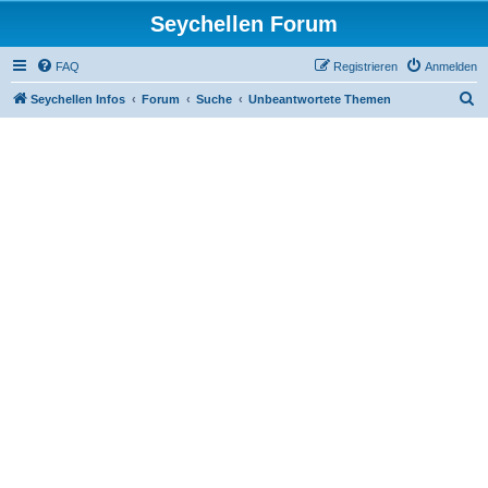
Seychellen Forum
FAQ
Registrieren
Anmelden
S
Seychellen Infos
Forum
Suche
Unbeantwortete Themen
u
c
h
e