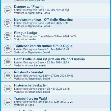
Dengue auf Praslin
Letzter Beitrag von
Suse
«
16 Mai 2025 09:18
Verfasst in
Allgemeines Board
Nordwestmonsun - Offizielle Hinweise
Letzter Beitrag von
Suse
«
28 Jan 2025 13:00
Verfasst in
Allgemeines Board
Pirogue Lodge
Letzter Beitrag von
Conni2024
«
06 Nov 2024 04:22
Verfasst in
Praslin
Tödlicher Verkehrsunfall auf La Digue
Letzter Beitrag von
Suse
«
31 Jan 2024 17:42
Verfasst in
Allgemeines Board
Ganz Platte Island ist jetzt ein Waldorf Astoria
Letzter Beitrag von
Suse
«
12 Jan 2024 11:59
Verfasst in
sonstige Inseln
Notstand - beendet
Letzter Beitrag von
foto-k10
«
07 Dez 2023 20:31
Verfasst in
Allgemeines Board
Historische Seekarten
Letzter Beitrag von
Suse
«
18 Nov 2023 13:46
Verfasst in
Allgemeines Board
Trampeltiere im Wald
Letzter Beitrag von
foto-k10
«
01 Mär 2023 17:25
Verfasst in
Natur