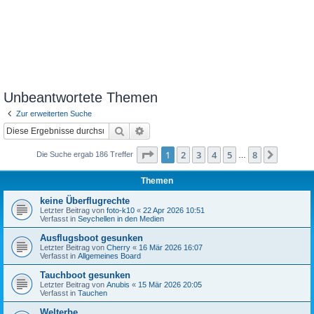
Unbeantwortete Themen
Zur erweiterten Suche
Suche
Erweiterte Suche
Seite
1
von
8
1
2
3
4
5
8
Nächst
Die Suche ergab 186 Treffer
…
Themen
keine Überflugrechte
Letzter Beitrag von
foto-k10
«
22 Apr 2026 10:51
Verfasst in
Seychellen in den Medien
Ausflugsboot gesunken
Letzter Beitrag von
Cherry
«
16 Mär 2026 16:07
Verfasst in
Allgemeines Board
Tauchboot gesunken
Letzter Beitrag von
Anubis
«
15 Mär 2026 20:05
Verfasst in
Tauchen
Welterbe