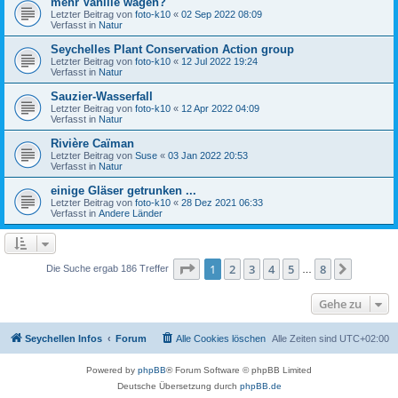
mehr Vanille wagen?
Letzter Beitrag von
foto-k10
«
02 Sep 2022 08:09
Verfasst in
Natur
Seychelles Plant Conservation Action group
Letzter Beitrag von
foto-k10
«
12 Jul 2022 19:24
Verfasst in
Natur
Sauzier-Wasserfall
Letzter Beitrag von
foto-k10
«
12 Apr 2022 04:09
Verfasst in
Natur
Rivière Caïman
Letzter Beitrag von
Suse
«
03 Jan 2022 20:53
Verfasst in
Natur
einige Gläser getrunken ...
Letzter Beitrag von
foto-k10
«
28 Dez 2021 06:33
Verfasst in
Andere Länder
Seite
1
von
8
1
2
3
4
5
8
Nächst
Die Suche ergab 186 Treffer
…
Gehe zu
Seychellen Infos
Forum
Alle Cookies löschen
Alle Zeiten sind
UTC+02:00
Powered by
phpBB
® Forum Software © phpBB Limited
Deutsche Übersetzung durch
phpBB.de