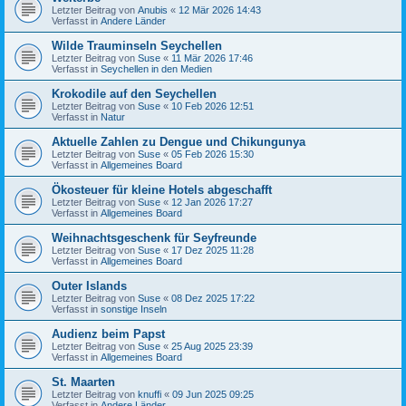
Letzter Beitrag von
Anubis
«
12 Mär 2026 14:43
Verfasst in
Andere Länder
Wilde Trauminseln Seychellen
Letzter Beitrag von
Suse
«
11 Mär 2026 17:46
Verfasst in
Seychellen in den Medien
Krokodile auf den Seychellen
Letzter Beitrag von
Suse
«
10 Feb 2026 12:51
Verfasst in
Natur
Aktuelle Zahlen zu Dengue und Chikungunya
Letzter Beitrag von
Suse
«
05 Feb 2026 15:30
Verfasst in
Allgemeines Board
Ökosteuer für kleine Hotels abgeschafft
Letzter Beitrag von
Suse
«
12 Jan 2026 17:27
Verfasst in
Allgemeines Board
Weihnachtsgeschenk für Seyfreunde
Letzter Beitrag von
Suse
«
17 Dez 2025 11:28
Verfasst in
Allgemeines Board
Outer Islands
Letzter Beitrag von
Suse
«
08 Dez 2025 17:22
Verfasst in
sonstige Inseln
Audienz beim Papst
Letzter Beitrag von
Suse
«
25 Aug 2025 23:39
Verfasst in
Allgemeines Board
St. Maarten
Letzter Beitrag von
knuffi
«
09 Jun 2025 09:25
Verfasst in
Andere Länder