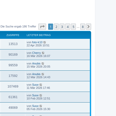
Seite
1
von
8
1
2
3
4
5
8
Nächste
Die Suche ergab 186 Treffer
…
ZUGRIFFE
LETZTER BEITRAG
von
foto-k10
13513
22 Apr 2026 10:51
von
Cherry
90169
16 Mär 2026 16:07
von
Anubis
99559
15 Mär 2026 20:05
von
Anubis
17592
12 Mär 2026 14:43
von
Suse
107469
11 Mär 2026 17:46
von
Suse
61361
10 Feb 2026 12:51
von
Suse
49069
05 Feb 2026 15:30