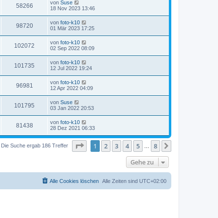
von
Suse
58266
18 Nov 2023 13:46
von
foto-k10
98720
01 Mär 2023 17:25
von
foto-k10
102072
02 Sep 2022 08:09
von
foto-k10
101735
12 Jul 2022 19:24
von
foto-k10
96981
12 Apr 2022 04:09
von
Suse
101795
03 Jan 2022 20:53
von
foto-k10
81438
28 Dez 2021 06:33
Seite
1
von
8
1
2
3
4
5
8
Nächste
Die Suche ergab 186 Treffer
…
Gehe zu
Alle Cookies löschen
Alle Zeiten sind
UTC+02:00