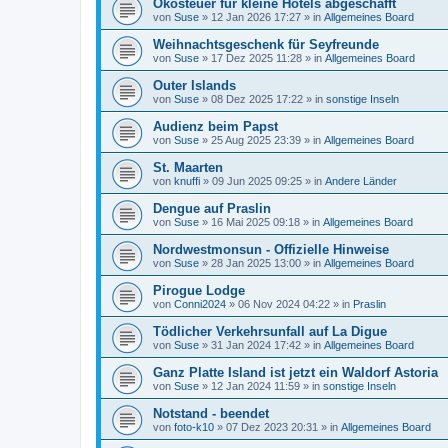
Ökosteuer für kleine Hotels abgeschafft
von
Suse
»
12 Jan 2026 17:27
» in
Allgemeines Board
Weihnachtsgeschenk für Seyfreunde
von
Suse
»
17 Dez 2025 11:28
» in
Allgemeines Board
Outer Islands
von
Suse
»
08 Dez 2025 17:22
» in
sonstige Inseln
Audienz beim Papst
von
Suse
»
25 Aug 2025 23:39
» in
Allgemeines Board
St. Maarten
von
knuffi
»
09 Jun 2025 09:25
» in
Andere Länder
Dengue auf Praslin
von
Suse
»
16 Mai 2025 09:18
» in
Allgemeines Board
Nordwestmonsun - Offizielle Hinweise
von
Suse
»
28 Jan 2025 13:00
» in
Allgemeines Board
Pirogue Lodge
von
Conni2024
»
06 Nov 2024 04:22
» in
Praslin
Tödlicher Verkehrsunfall auf La Digue
von
Suse
»
31 Jan 2024 17:42
» in
Allgemeines Board
Ganz Platte Island ist jetzt ein Waldorf Astoria
von
Suse
»
12 Jan 2024 11:59
» in
sonstige Inseln
Notstand - beendet
von
foto-k10
»
07 Dez 2023 20:31
» in
Allgemeines Board