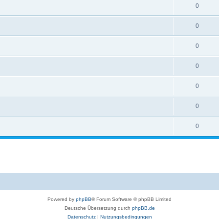
0
0
0
0
0
0
0
Powered by
phpBB
® Forum Software © phpBB Limited
Deutsche Übersetzung durch
phpBB.de
Datenschutz
|
Nutzungsbedingungen