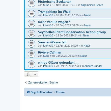
Historische Seekarten
von
Suse
»
18 Nov 2023 13:46
» in
Allgemeines Board
Trampeltiere im Wald
von
foto-k10
»
01 Mär 2023 17:25
» in
Natur
mehr Vanille wagen?
von
foto-k10
»
02 Sep 2022 08:09
» in
Natur
Seychelles Plant Conservation Action group
von
foto-k10
»
12 Jul 2022 19:24
» in
Natur
Sauzier-Wasserfall
von
foto-k10
»
12 Apr 2022 04:09
» in
Natur
Rivière Caïman
von
Suse
»
03 Jan 2022 20:53
» in
Natur
einige Gläser getrunken ...
von
foto-k10
»
28 Dez 2021 06:33
» in
Andere Länder
Zur erweiterten Suche
Seychellen Infos
Forum