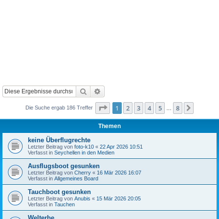
Suche
Erweiterte Suche
Seite
1
von
8
1
2
3
4
5
8
Nächst
Die Suche ergab 186 Treffer
…
Themen
keine Überflugrechte
Letzter Beitrag von
foto-k10
«
22 Apr 2026 10:51
Verfasst in
Seychellen in den Medien
Ausflugsboot gesunken
Letzter Beitrag von
Cherry
«
16 Mär 2026 16:07
Verfasst in
Allgemeines Board
Tauchboot gesunken
Letzter Beitrag von
Anubis
«
15 Mär 2026 20:05
Verfasst in
Tauchen
Welterbe