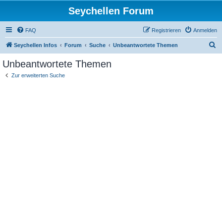
Seychellen Forum
FAQ
Registrieren
Anmelden
S
Seychellen Infos
Forum
Suche
Unbeantwortete Themen
u
Unbeantwortete Themen
c
Zur erweiterten Suche
h
e