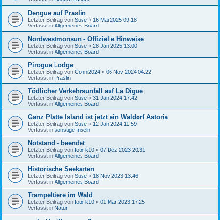
Dengue auf Praslin
Letzter Beitrag von
Suse
«
16 Mai 2025 09:18
Verfasst in
Allgemeines Board
Nordwestmonsun - Offizielle Hinweise
Letzter Beitrag von
Suse
«
28 Jan 2025 13:00
Verfasst in
Allgemeines Board
Pirogue Lodge
Letzter Beitrag von
Conni2024
«
06 Nov 2024 04:22
Verfasst in
Praslin
Tödlicher Verkehrsunfall auf La Digue
Letzter Beitrag von
Suse
«
31 Jan 2024 17:42
Verfasst in
Allgemeines Board
Ganz Platte Island ist jetzt ein Waldorf Astoria
Letzter Beitrag von
Suse
«
12 Jan 2024 11:59
Verfasst in
sonstige Inseln
Notstand - beendet
Letzter Beitrag von
foto-k10
«
07 Dez 2023 20:31
Verfasst in
Allgemeines Board
Historische Seekarten
Letzter Beitrag von
Suse
«
18 Nov 2023 13:46
Verfasst in
Allgemeines Board
Trampeltiere im Wald
Letzter Beitrag von
foto-k10
«
01 Mär 2023 17:25
Verfasst in
Natur