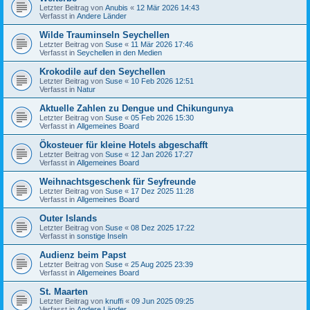
Letzter Beitrag von
Anubis
«
12 Mär 2026 14:43
Verfasst in
Andere Länder
Wilde Trauminseln Seychellen
Letzter Beitrag von
Suse
«
11 Mär 2026 17:46
Verfasst in
Seychellen in den Medien
Krokodile auf den Seychellen
Letzter Beitrag von
Suse
«
10 Feb 2026 12:51
Verfasst in
Natur
Aktuelle Zahlen zu Dengue und Chikungunya
Letzter Beitrag von
Suse
«
05 Feb 2026 15:30
Verfasst in
Allgemeines Board
Ökosteuer für kleine Hotels abgeschafft
Letzter Beitrag von
Suse
«
12 Jan 2026 17:27
Verfasst in
Allgemeines Board
Weihnachtsgeschenk für Seyfreunde
Letzter Beitrag von
Suse
«
17 Dez 2025 11:28
Verfasst in
Allgemeines Board
Outer Islands
Letzter Beitrag von
Suse
«
08 Dez 2025 17:22
Verfasst in
sonstige Inseln
Audienz beim Papst
Letzter Beitrag von
Suse
«
25 Aug 2025 23:39
Verfasst in
Allgemeines Board
St. Maarten
Letzter Beitrag von
knuffi
«
09 Jun 2025 09:25
Verfasst in
Andere Länder