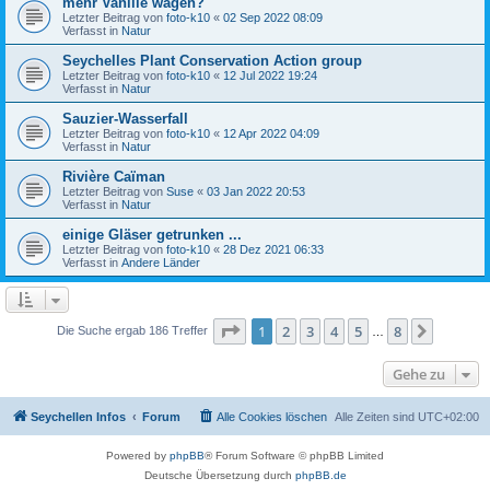
mehr Vanille wagen?
Letzter Beitrag von
foto-k10
«
02 Sep 2022 08:09
Verfasst in
Natur
Seychelles Plant Conservation Action group
Letzter Beitrag von
foto-k10
«
12 Jul 2022 19:24
Verfasst in
Natur
Sauzier-Wasserfall
Letzter Beitrag von
foto-k10
«
12 Apr 2022 04:09
Verfasst in
Natur
Rivière Caïman
Letzter Beitrag von
Suse
«
03 Jan 2022 20:53
Verfasst in
Natur
einige Gläser getrunken ...
Letzter Beitrag von
foto-k10
«
28 Dez 2021 06:33
Verfasst in
Andere Länder
Seite
1
von
8
1
2
3
4
5
8
Nächst
Die Suche ergab 186 Treffer
…
Gehe zu
Seychellen Infos
Forum
Alle Cookies löschen
Alle Zeiten sind
UTC+02:00
Powered by
phpBB
® Forum Software © phpBB Limited
Deutsche Übersetzung durch
phpBB.de