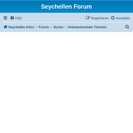
Seychellen Forum
FAQ
Registrieren
Anmelden
S
Seychellen Infos
Forum
Suche
Unbeantwortete Themen
u
c
h
e