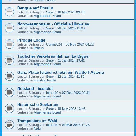
Dengue auf Praslin
Letzter Beitrag von
Suse
«
16 Mai 2025 09:18
Verfasst in
Allgemeines Board
Nordwestmonsun - Offizielle Hinweise
Letzter Beitrag von
Suse
«
28 Jan 2025 13:00
Verfasst in
Allgemeines Board
Pirogue Lodge
Letzter Beitrag von
Conni2024
«
06 Nov 2024 04:22
Verfasst in
Praslin
Tödlicher Verkehrsunfall auf La Digue
Letzter Beitrag von
Suse
«
31 Jan 2024 17:42
Verfasst in
Allgemeines Board
Ganz Platte Island ist jetzt ein Waldorf Astoria
Letzter Beitrag von
Suse
«
12 Jan 2024 11:59
Verfasst in
sonstige Inseln
Notstand - beendet
Letzter Beitrag von
foto-k10
«
07 Dez 2023 20:31
Verfasst in
Allgemeines Board
Historische Seekarten
Letzter Beitrag von
Suse
«
18 Nov 2023 13:46
Verfasst in
Allgemeines Board
Trampeltiere im Wald
Letzter Beitrag von
foto-k10
«
01 Mär 2023 17:25
Verfasst in
Natur