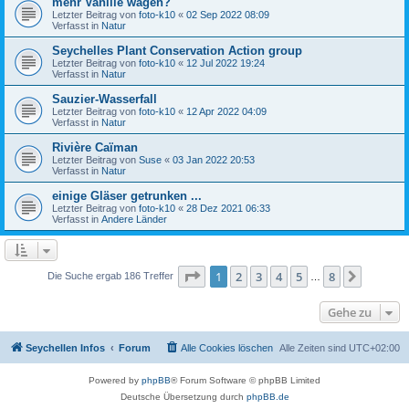
mehr Vanille wagen?
Letzter Beitrag von
foto-k10
«
02 Sep 2022 08:09
Verfasst in
Natur
Seychelles Plant Conservation Action group
Letzter Beitrag von
foto-k10
«
12 Jul 2022 19:24
Verfasst in
Natur
Sauzier-Wasserfall
Letzter Beitrag von
foto-k10
«
12 Apr 2022 04:09
Verfasst in
Natur
Rivière Caïman
Letzter Beitrag von
Suse
«
03 Jan 2022 20:53
Verfasst in
Natur
einige Gläser getrunken ...
Letzter Beitrag von
foto-k10
«
28 Dez 2021 06:33
Verfasst in
Andere Länder
Seite
1
von
8
1
2
3
4
5
8
Nächst
Die Suche ergab 186 Treffer
…
Gehe zu
Seychellen Infos
Forum
Alle Cookies löschen
Alle Zeiten sind
UTC+02:00
Powered by
phpBB
® Forum Software © phpBB Limited
Deutsche Übersetzung durch
phpBB.de