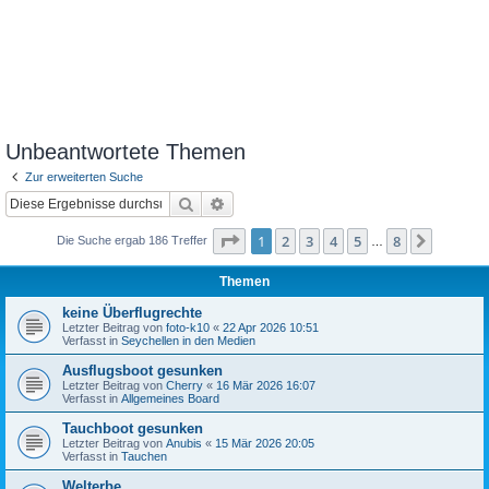
Unbeantwortete Themen
Zur erweiterten Suche
Suche
Erweiterte Suche
Seite
1
von
8
1
2
3
4
5
8
Nächst
Die Suche ergab 186 Treffer
…
Themen
keine Überflugrechte
Letzter Beitrag von
foto-k10
«
22 Apr 2026 10:51
Verfasst in
Seychellen in den Medien
Ausflugsboot gesunken
Letzter Beitrag von
Cherry
«
16 Mär 2026 16:07
Verfasst in
Allgemeines Board
Tauchboot gesunken
Letzter Beitrag von
Anubis
«
15 Mär 2026 20:05
Verfasst in
Tauchen
Welterbe