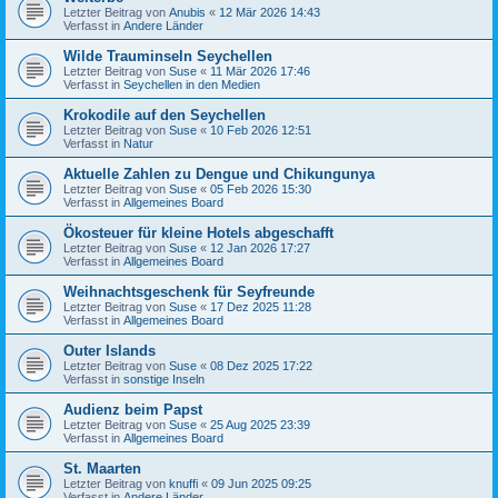
Letzter Beitrag von
Anubis
«
12 Mär 2026 14:43
Verfasst in
Andere Länder
Wilde Trauminseln Seychellen
Letzter Beitrag von
Suse
«
11 Mär 2026 17:46
Verfasst in
Seychellen in den Medien
Krokodile auf den Seychellen
Letzter Beitrag von
Suse
«
10 Feb 2026 12:51
Verfasst in
Natur
Aktuelle Zahlen zu Dengue und Chikungunya
Letzter Beitrag von
Suse
«
05 Feb 2026 15:30
Verfasst in
Allgemeines Board
Ökosteuer für kleine Hotels abgeschafft
Letzter Beitrag von
Suse
«
12 Jan 2026 17:27
Verfasst in
Allgemeines Board
Weihnachtsgeschenk für Seyfreunde
Letzter Beitrag von
Suse
«
17 Dez 2025 11:28
Verfasst in
Allgemeines Board
Outer Islands
Letzter Beitrag von
Suse
«
08 Dez 2025 17:22
Verfasst in
sonstige Inseln
Audienz beim Papst
Letzter Beitrag von
Suse
«
25 Aug 2025 23:39
Verfasst in
Allgemeines Board
St. Maarten
Letzter Beitrag von
knuffi
«
09 Jun 2025 09:25
Verfasst in
Andere Länder