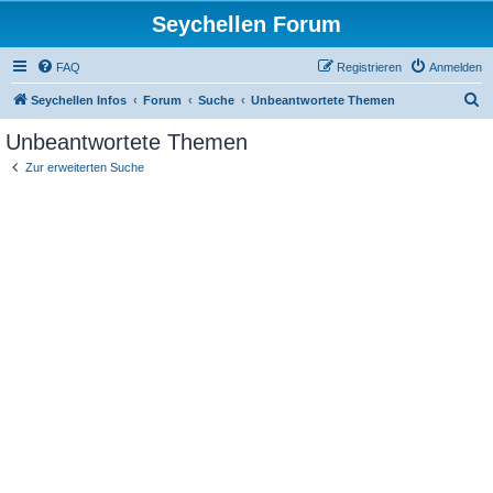
Seychellen Forum
FAQ
Registrieren
Anmelden
S
Seychellen Infos
Forum
Suche
Unbeantwortete Themen
u
Unbeantwortete Themen
c
Zur erweiterten Suche
h
e