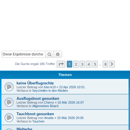
Suche
Erweiterte Suche
Seite
1
von
8
1
2
3
4
5
8
Nächst
Die Suche ergab 186 Treffer
…
Themen
keine Überflugrechte
Letzter Beitrag von
foto-k10
«
22 Apr 2026 10:51
Verfasst in
Seychellen in den Medien
Ausflugsboot gesunken
Letzter Beitrag von
Cherry
«
16 Mär 2026 16:07
Verfasst in
Allgemeines Board
Tauchboot gesunken
Letzter Beitrag von
Anubis
«
15 Mär 2026 20:05
Verfasst in
Tauchen
Welterbe