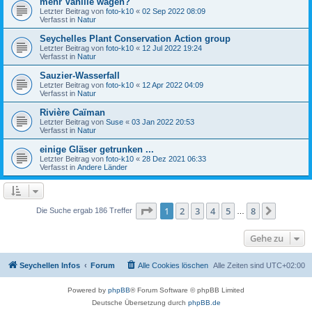
mehr Vanille wagen?
Letzter Beitrag von
foto-k10
«
02 Sep 2022 08:09
Verfasst in
Natur
Seychelles Plant Conservation Action group
Letzter Beitrag von
foto-k10
«
12 Jul 2022 19:24
Verfasst in
Natur
Sauzier-Wasserfall
Letzter Beitrag von
foto-k10
«
12 Apr 2022 04:09
Verfasst in
Natur
Rivière Caïman
Letzter Beitrag von
Suse
«
03 Jan 2022 20:53
Verfasst in
Natur
einige Gläser getrunken ...
Letzter Beitrag von
foto-k10
«
28 Dez 2021 06:33
Verfasst in
Andere Länder
Seite
1
von
8
1
2
3
4
5
8
Nächst
Die Suche ergab 186 Treffer
…
Gehe zu
Seychellen Infos
Forum
Alle Cookies löschen
Alle Zeiten sind
UTC+02:00
Powered by
phpBB
® Forum Software © phpBB Limited
Deutsche Übersetzung durch
phpBB.de