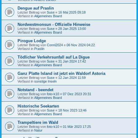
Dengue auf Praslin
Letzter Beitrag von
Suse
«
16 Mai 2025 09:18
Verfasst in
Allgemeines Board
Nordwestmonsun - Offizielle Hinweise
Letzter Beitrag von
Suse
«
28 Jan 2025 13:00
Verfasst in
Allgemeines Board
Pirogue Lodge
Letzter Beitrag von
Conni2024
«
06 Nov 2024 04:22
Verfasst in
Praslin
Tödlicher Verkehrsunfall auf La Digue
Letzter Beitrag von
Suse
«
31 Jan 2024 17:42
Verfasst in
Allgemeines Board
Ganz Platte Island ist jetzt ein Waldorf Astoria
Letzter Beitrag von
Suse
«
12 Jan 2024 11:59
Verfasst in
sonstige Inseln
Notstand - beendet
Letzter Beitrag von
foto-k10
«
07 Dez 2023 20:31
Verfasst in
Allgemeines Board
Historische Seekarten
Letzter Beitrag von
Suse
«
18 Nov 2023 13:46
Verfasst in
Allgemeines Board
Trampeltiere im Wald
Letzter Beitrag von
foto-k10
«
01 Mär 2023 17:25
Verfasst in
Natur