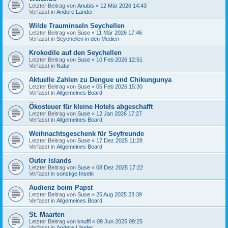
Letzter Beitrag von
Anubis
«
12 Mär 2026 14:43
Verfasst in
Andere Länder
Wilde Trauminseln Seychellen
Letzter Beitrag von
Suse
«
11 Mär 2026 17:46
Verfasst in
Seychellen in den Medien
Krokodile auf den Seychellen
Letzter Beitrag von
Suse
«
10 Feb 2026 12:51
Verfasst in
Natur
Aktuelle Zahlen zu Dengue und Chikungunya
Letzter Beitrag von
Suse
«
05 Feb 2026 15:30
Verfasst in
Allgemeines Board
Ökosteuer für kleine Hotels abgeschafft
Letzter Beitrag von
Suse
«
12 Jan 2026 17:27
Verfasst in
Allgemeines Board
Weihnachtsgeschenk für Seyfreunde
Letzter Beitrag von
Suse
«
17 Dez 2025 11:28
Verfasst in
Allgemeines Board
Outer Islands
Letzter Beitrag von
Suse
«
08 Dez 2025 17:22
Verfasst in
sonstige Inseln
Audienz beim Papst
Letzter Beitrag von
Suse
«
25 Aug 2025 23:39
Verfasst in
Allgemeines Board
St. Maarten
Letzter Beitrag von
knuffi
«
09 Jun 2025 09:25
Verfasst in
Andere Länder