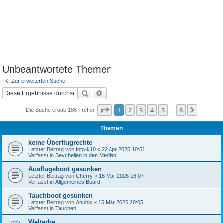
Unbeantwortete Themen
Zur erweiterten Suche
Suche
Erweiterte Suche
Seite
1
von
8
1
2
3
4
5
8
Nächst
Die Suche ergab 186 Treffer
…
Themen
keine Überflugrechte
Letzter Beitrag von
foto-k10
«
22 Apr 2026 10:51
Verfasst in
Seychellen in den Medien
Ausflugsboot gesunken
Letzter Beitrag von
Cherry
«
16 Mär 2026 16:07
Verfasst in
Allgemeines Board
Tauchboot gesunken
Letzter Beitrag von
Anubis
«
15 Mär 2026 20:05
Verfasst in
Tauchen
Welterbe