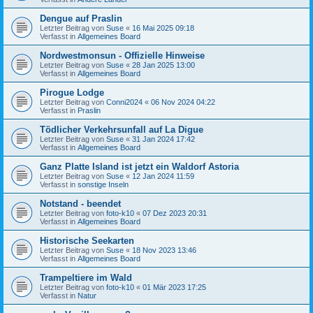
Dengue auf Praslin
Letzter Beitrag von
Suse
«
16 Mai 2025 09:18
Verfasst in
Allgemeines Board
Nordwestmonsun - Offizielle Hinweise
Letzter Beitrag von
Suse
«
28 Jan 2025 13:00
Verfasst in
Allgemeines Board
Pirogue Lodge
Letzter Beitrag von
Conni2024
«
06 Nov 2024 04:22
Verfasst in
Praslin
Tödlicher Verkehrsunfall auf La Digue
Letzter Beitrag von
Suse
«
31 Jan 2024 17:42
Verfasst in
Allgemeines Board
Ganz Platte Island ist jetzt ein Waldorf Astoria
Letzter Beitrag von
Suse
«
12 Jan 2024 11:59
Verfasst in
sonstige Inseln
Notstand - beendet
Letzter Beitrag von
foto-k10
«
07 Dez 2023 20:31
Verfasst in
Allgemeines Board
Historische Seekarten
Letzter Beitrag von
Suse
«
18 Nov 2023 13:46
Verfasst in
Allgemeines Board
Trampeltiere im Wald
Letzter Beitrag von
foto-k10
«
01 Mär 2023 17:25
Verfasst in
Natur