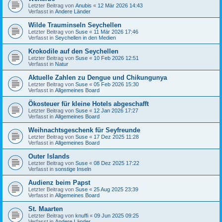
Letzter Beitrag von
Anubis
«
12 Mär 2026 14:43
Verfasst in
Andere Länder
Wilde Trauminseln Seychellen
Letzter Beitrag von
Suse
«
11 Mär 2026 17:46
Verfasst in
Seychellen in den Medien
Krokodile auf den Seychellen
Letzter Beitrag von
Suse
«
10 Feb 2026 12:51
Verfasst in
Natur
Aktuelle Zahlen zu Dengue und Chikungunya
Letzter Beitrag von
Suse
«
05 Feb 2026 15:30
Verfasst in
Allgemeines Board
Ökosteuer für kleine Hotels abgeschafft
Letzter Beitrag von
Suse
«
12 Jan 2026 17:27
Verfasst in
Allgemeines Board
Weihnachtsgeschenk für Seyfreunde
Letzter Beitrag von
Suse
«
17 Dez 2025 11:28
Verfasst in
Allgemeines Board
Outer Islands
Letzter Beitrag von
Suse
«
08 Dez 2025 17:22
Verfasst in
sonstige Inseln
Audienz beim Papst
Letzter Beitrag von
Suse
«
25 Aug 2025 23:39
Verfasst in
Allgemeines Board
St. Maarten
Letzter Beitrag von
knuffi
«
09 Jun 2025 09:25
Verfasst in
Andere Länder