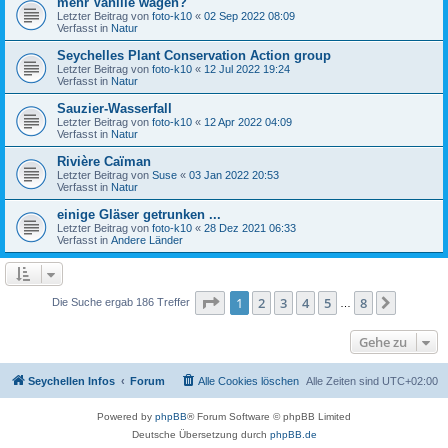
mehr Vanille wagen?
Letzter Beitrag von
foto-k10
«
02 Sep 2022 08:09
Verfasst in
Natur
Seychelles Plant Conservation Action group
Letzter Beitrag von
foto-k10
«
12 Jul 2022 19:24
Verfasst in
Natur
Sauzier-Wasserfall
Letzter Beitrag von
foto-k10
«
12 Apr 2022 04:09
Verfasst in
Natur
Rivière Caïman
Letzter Beitrag von
Suse
«
03 Jan 2022 20:53
Verfasst in
Natur
einige Gläser getrunken ...
Letzter Beitrag von
foto-k10
«
28 Dez 2021 06:33
Verfasst in
Andere Länder
Seite
1
von
8
1
2
3
4
5
8
Nächst
Die Suche ergab 186 Treffer
…
Gehe zu
Seychellen Infos
Forum
Alle Cookies löschen
Alle Zeiten sind
UTC+02:00
Powered by
phpBB
® Forum Software © phpBB Limited
Deutsche Übersetzung durch
phpBB.de