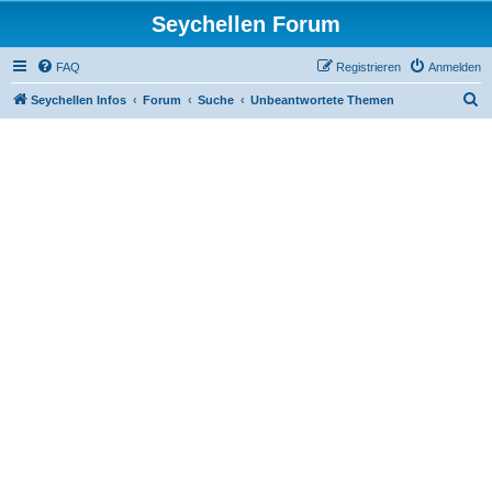
Seychellen Forum
FAQ
Registrieren
Anmelden
S
Seychellen Infos
Forum
Suche
Unbeantwortete Themen
u
c
h
e