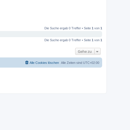
Die Suche ergab 0 Treffer • Seite
1
von
1
Die Suche ergab 0 Treffer • Seite
1
von
1
Gehe zu
Alle Cookies löschen
Alle Zeiten sind
UTC+02:00