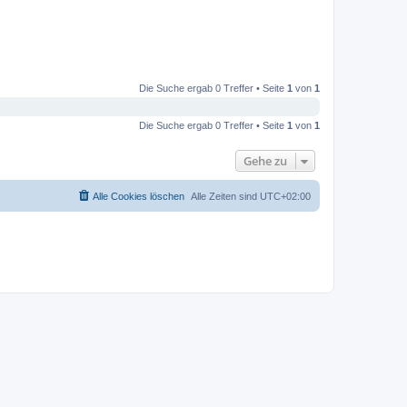
Die Suche ergab 0 Treffer • Seite
1
von
1
Die Suche ergab 0 Treffer • Seite
1
von
1
Gehe zu
Alle Cookies löschen
Alle Zeiten sind
UTC+02:00