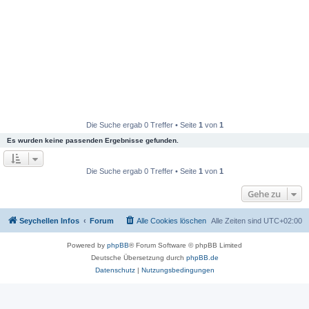
Die Suche ergab 0 Treffer • Seite
1
von
1
Es wurden keine passenden Ergebnisse gefunden.
Die Suche ergab 0 Treffer • Seite
1
von
1
Gehe zu
Seychellen Infos
Forum
Alle Cookies löschen
Alle Zeiten sind
UTC+02:00
Powered by
phpBB
® Forum Software © phpBB Limited
Deutsche Übersetzung durch
phpBB.de
Datenschutz
|
Nutzungsbedingungen