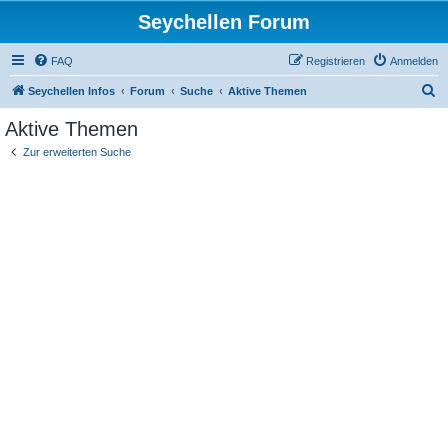
Seychellen Forum
FAQ
Registrieren
Anmelden
S
Seychellen Infos
Forum
Suche
Aktive Themen
u
Aktive Themen
c
Zur erweiterten Suche
h
e