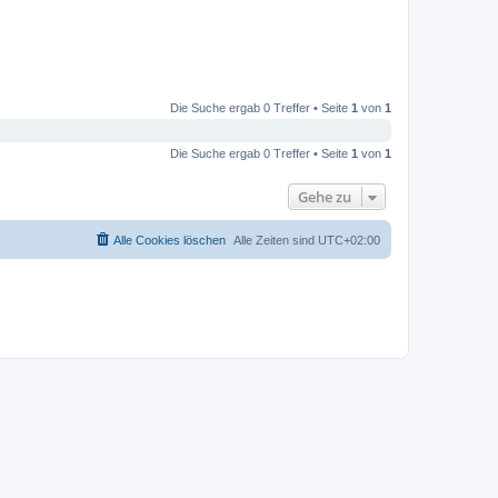
Die Suche ergab 0 Treffer • Seite
1
von
1
Die Suche ergab 0 Treffer • Seite
1
von
1
Gehe zu
Alle Cookies löschen
Alle Zeiten sind
UTC+02:00