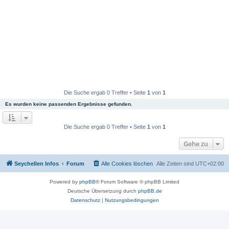
Die Suche ergab 0 Treffer • Seite
1
von
1
Es wurden keine passenden Ergebnisse gefunden.
Die Suche ergab 0 Treffer • Seite
1
von
1
Gehe zu
Seychellen Infos
Forum
Alle Cookies löschen
Alle Zeiten sind
UTC+02:00
Powered by
phpBB
® Forum Software © phpBB Limited
Deutsche Übersetzung durch
phpBB.de
Datenschutz
|
Nutzungsbedingungen