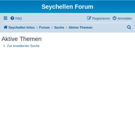
Seychellen Forum
FAQ
Registrieren
Anmelden
S
Seychellen Infos
Forum
Suche
Aktive Themen
u
Aktive Themen
c
Zur erweiterten Suche
h
e