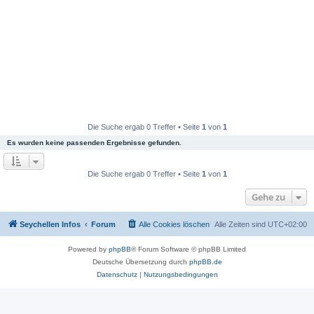
Die Suche ergab 0 Treffer • Seite
1
von
1
Es wurden keine passenden Ergebnisse gefunden.
Die Suche ergab 0 Treffer • Seite
1
von
1
Gehe zu
Seychellen Infos
Forum
Alle Cookies löschen
Alle Zeiten sind
UTC+02:00
Powered by
phpBB
® Forum Software © phpBB Limited
Deutsche Übersetzung durch
phpBB.de
Datenschutz
|
Nutzungsbedingungen