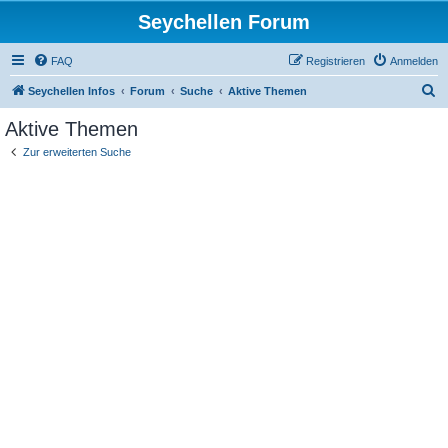
Seychellen Forum
FAQ
Registrieren
Anmelden
S
Seychellen Infos
Forum
Suche
Aktive Themen
u
Aktive Themen
c
Zur erweiterten Suche
h
e