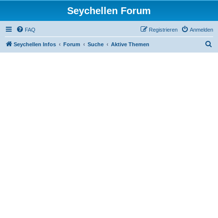
Seychellen Forum
FAQ
Registrieren
Anmelden
S
Seychellen Infos
Forum
Suche
Aktive Themen
u
c
h
e