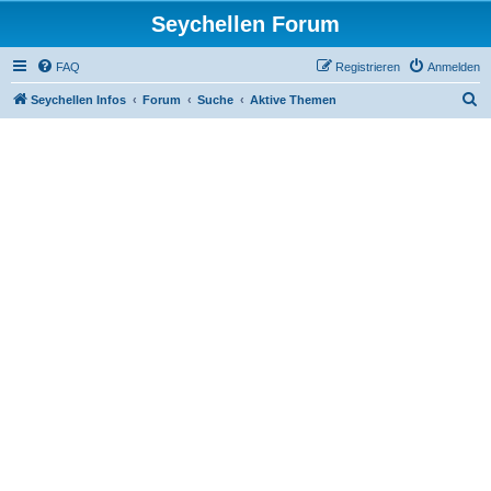
Seychellen Forum
FAQ
Registrieren
Anmelden
S
Seychellen Infos
Forum
Suche
Aktive Themen
u
c
h
e