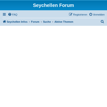
Seychellen Forum
FAQ
Registrieren
Anmelden
S
Seychellen Infos
Forum
Suche
Aktive Themen
u
c
h
e