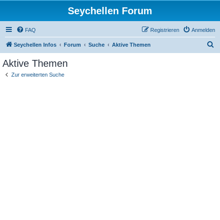
Seychellen Forum
FAQ
Registrieren
Anmelden
S
Seychellen Infos
Forum
Suche
Aktive Themen
u
Aktive Themen
c
Zur erweiterten Suche
h
e