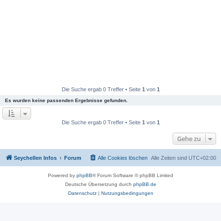
Die Suche ergab 0 Treffer • Seite
1
von
1
Es wurden keine passenden Ergebnisse gefunden.
Die Suche ergab 0 Treffer • Seite
1
von
1
Gehe zu
Seychellen Infos
Forum
Alle Cookies löschen
Alle Zeiten sind
UTC+02:00
Powered by
phpBB
® Forum Software © phpBB Limited
Deutsche Übersetzung durch
phpBB.de
Datenschutz
|
Nutzungsbedingungen