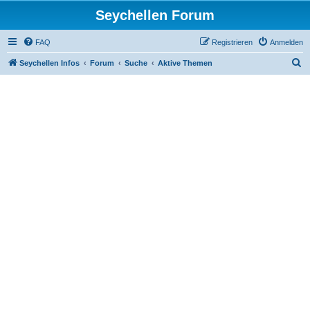
Seychellen Forum
FAQ
Registrieren
Anmelden
S
Seychellen Infos
Forum
Suche
Aktive Themen
u
c
h
e