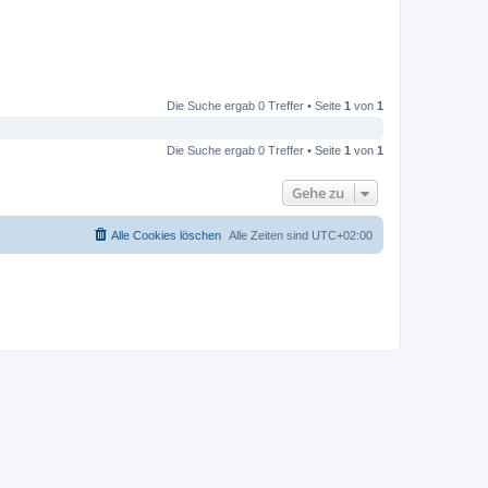
Die Suche ergab 0 Treffer • Seite
1
von
1
Die Suche ergab 0 Treffer • Seite
1
von
1
Gehe zu
Alle Cookies löschen
Alle Zeiten sind
UTC+02:00