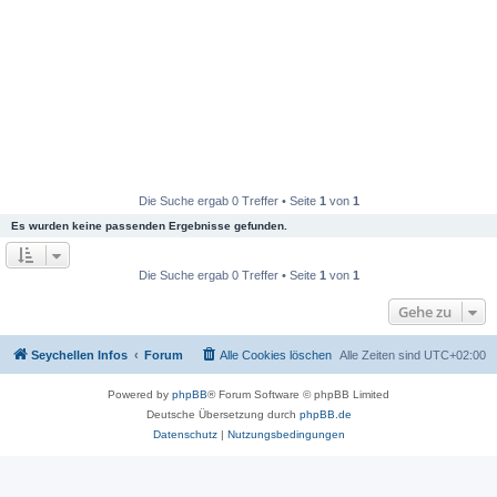
Die Suche ergab 0 Treffer • Seite
1
von
1
Es wurden keine passenden Ergebnisse gefunden.
Die Suche ergab 0 Treffer • Seite
1
von
1
Gehe zu
Seychellen Infos
Forum
Alle Cookies löschen
Alle Zeiten sind
UTC+02:00
Powered by
phpBB
® Forum Software © phpBB Limited
Deutsche Übersetzung durch
phpBB.de
Datenschutz
|
Nutzungsbedingungen