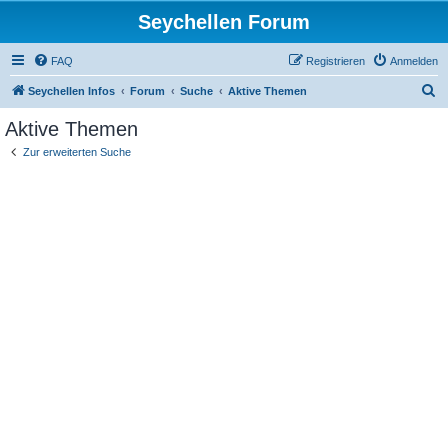
Seychellen Forum
FAQ
Registrieren
Anmelden
S
Seychellen Infos
Forum
Suche
Aktive Themen
u
Aktive Themen
c
Zur erweiterten Suche
h
e