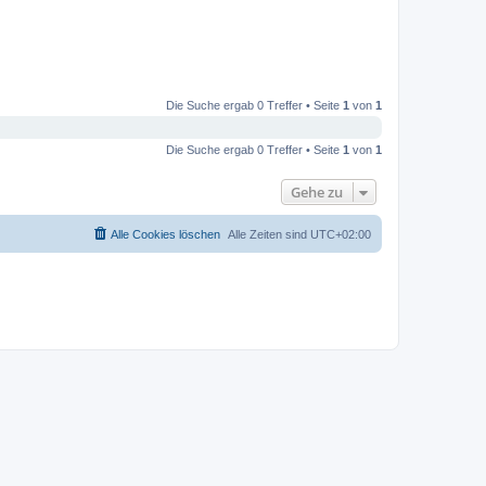
Die Suche ergab 0 Treffer • Seite
1
von
1
Die Suche ergab 0 Treffer • Seite
1
von
1
Gehe zu
Alle Cookies löschen
Alle Zeiten sind
UTC+02:00