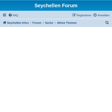
Seychellen Forum
FAQ
Registrieren
Anmelden
S
Seychellen Infos
Forum
Suche
Aktive Themen
u
c
h
e